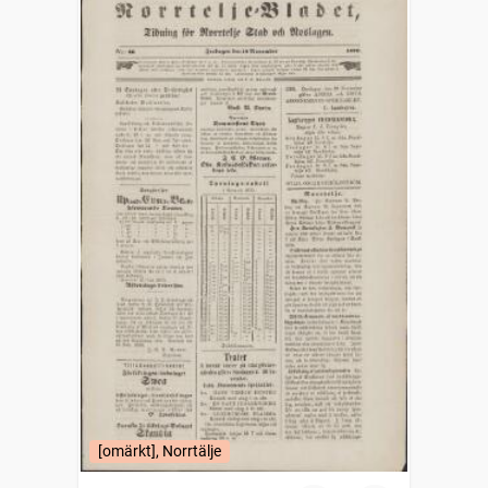
[omärkt], Norrtälje