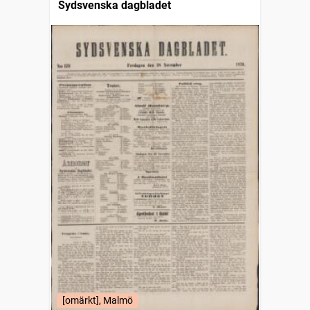
Sydsvenska dagbladet
[omärkt], Malmö