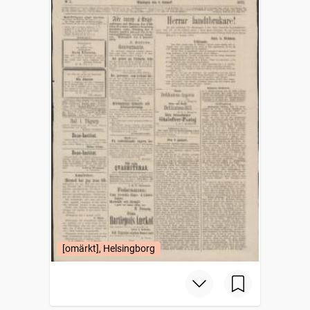
[omärkt], Helsingborg