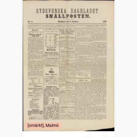
[omärkt], Malmö