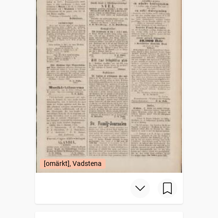
[omärkt], Vadstena