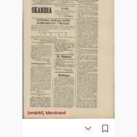
[omärkt], Marstrand