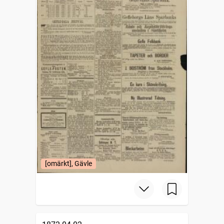
[omärkt], Gävle