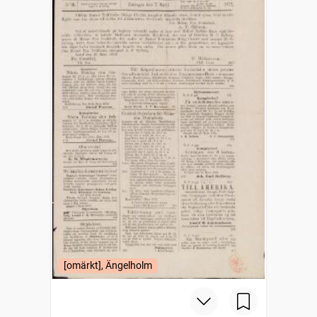
[omärkt], Ängelholm