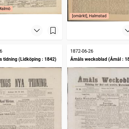
 Malmö
[omärkt], Halmstad
6
1872-06-26
s tidning (Lidköping : 1842)
Åmåls weckoblad (Åmål : 1