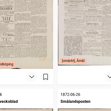
[omärkt], Åmål
Lidköping
6
1872-06-26
weckoblad
Smålandsposten