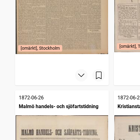
[omärkt], T
[omärkt], Stockholm
1872-06-26
1872-06-2
Malmö handels- och sjöfartstidning
Kristians
Halvvecko