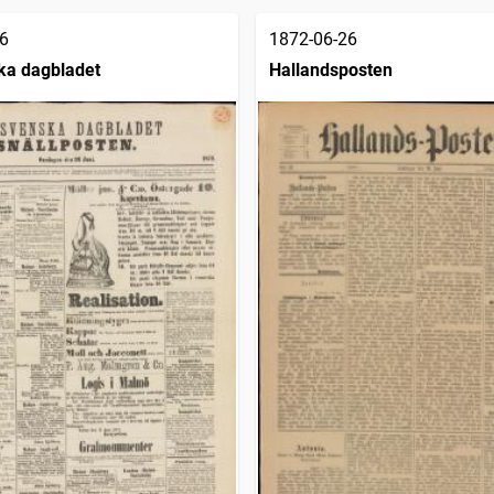
6
1872-06-26
ka dagbladet
Hallandsposten