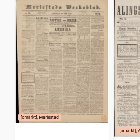
Haparandabladet, Haaparannanlehti
3 828
träffar
Örnsköldsviks allehanda
3 816
träffar
Wermlands allehanda
3 763
träffar
Oscarshamnsposten
3 736
träffar
Strömstads tidning (1866)
3 696
träffar
Umebladet
3 661
träffar
Örebro tidning (Örebro : 1881)
3 637
träffar
Fäderneslandet (Stockholm : 1852)
3 602
träffar
Sölvesborgsposten
3 602
träffar
Nora stads och Bergslags tidning
3 591
träffar
Falköpings tidning
3 576
träffar
Falkenbergs tidning
3 573
träffar
Gefle dagblad
3 559
träffar
Motalaposten
3 525
träffar
Westerbotten
3 487
träffar
Elfsborgs läns tidning
3 484
träffar
[omärkt], Mariestad
Upsala nya tidning
3 478
träffar
Söderköpingsposten
3 476
träffar
[omärkt], 
Skåningen Eslövs tidning
3 460
träffar