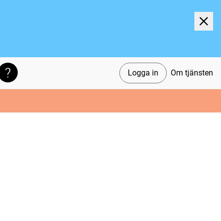
Logga in
Om tjänsten
Söktips