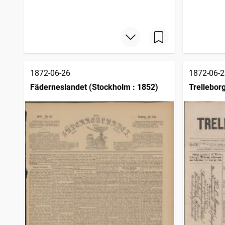
Karlstadstidningen
3 418
träffar
Malmötidningen
3 412
träffar
Norra Hallands tidning Vestkusten
3 405
träffar
Upsalaposten
3 370
träffar
1872-06-26
1872-06-2
Fäderneslandet (Stockholm : 1852)
Trelleborg