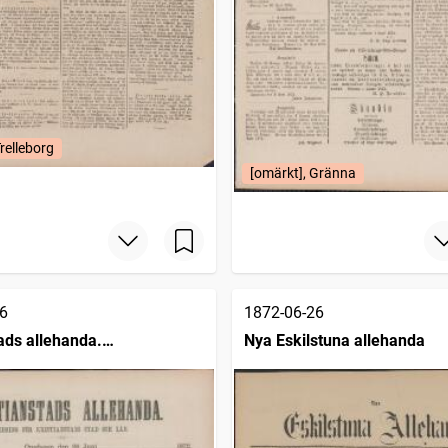
relleborg
[omärkt], Gränna
6
1872-06-26
tads allehanda.
Nya Eskilstuna allehanda
upplagan (1872 )