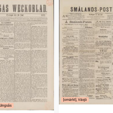
[omärkt], Växjö
Alingsås