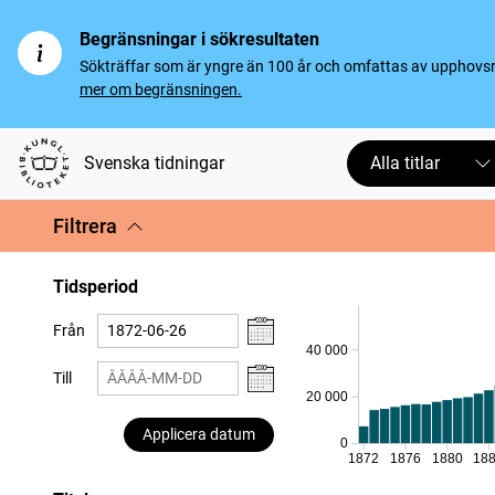
Begränsningar i sökresultaten
Sökträffar som är yngre än 100 år och omfattas av upphovsrät
mer om begränsningen.
Svenska tidningar
Alla titlar
Filtrera
Tidsperiod
Från
40 000
Till
20 000
Applicera datum
0
1872
1876
1880
18