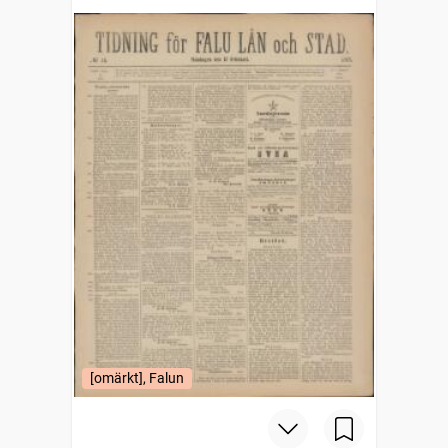
[omärkt], Falun