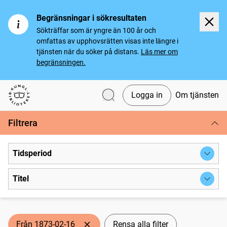
Begränsningar i sökresultaten
Sökträffar som är yngre än 100 år och
omfattas av upphovsrätten visas inte längre i
tjänsten när du söker på distans.
Läs mer om
begränsningen.
Logga in
Om tjänsten
Svenska tidningar
Filtrera
Tidsperiod
Titel
Från 1873-02-16
Rensa alla filter