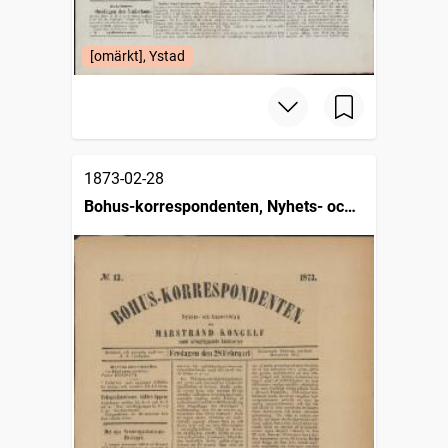
[omärkt], Ystad
1873-02-28
Bohus-korrespondenten, Nyhets- och
annonsblad för Marstrand, Kongelf
samt kringliggande landsorter