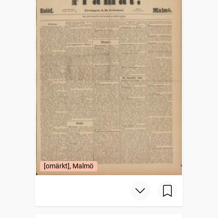
[omärkt], Malmö