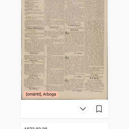
[omärkt], Arboga