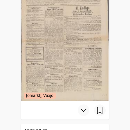
[omärkt], Växjö