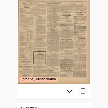
[omärkt], Kristinehamn