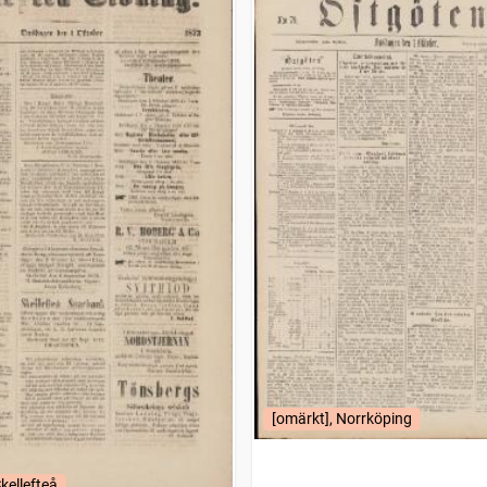
[omärkt], Norrköping
kellefteå