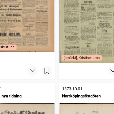
Eskilstuna
[omärkt], Kristinehamn
1
1873-10-01
 nya tidning
Norrköpingsöstgöten