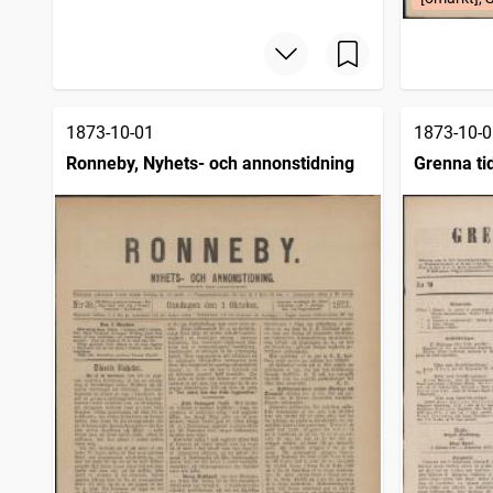
Wermlands allehanda
5
träffar
Köpings tidning
5
träffar
Nya Verlden
5
träffar
Allehanda för folket
5
träffar
1873-10-01
1873-10-0
Ronneby, Nyhets- och annonstidning
Grenna ti