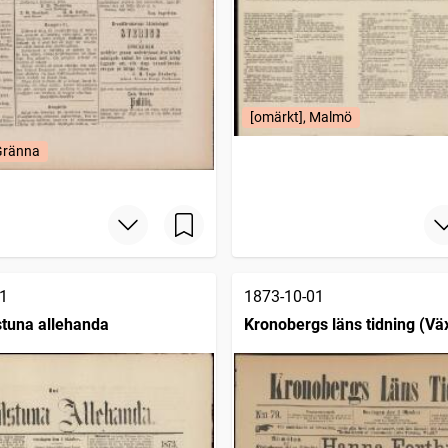
[omärkt], Malmö
 Gränna
1
1873-10-01
stuna allehanda
Kronobergs läns tidning (Väx