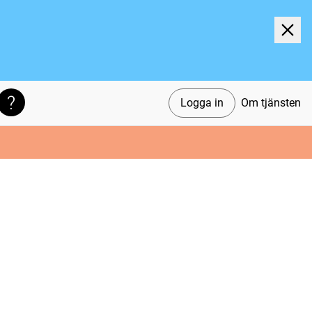
Logga in
Om tjänsten
Söktips