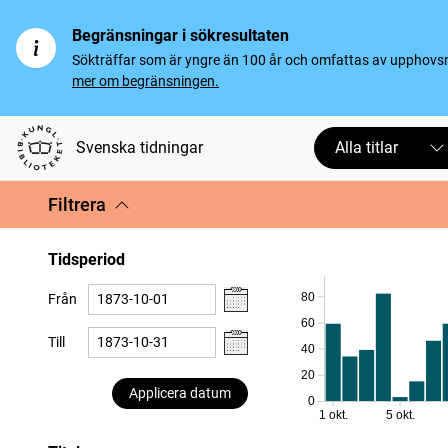
Begränsningar i sökresultaten
Sökträffar som är yngre än 100 år och omfattas av upphovsrät
mer om begränsningen.
Svenska tidningar
Alla titlar
Filtrera
Tidsperiod
80
Från
60
Till
40
20
Applicera datum
0
1 okt.
5 okt.