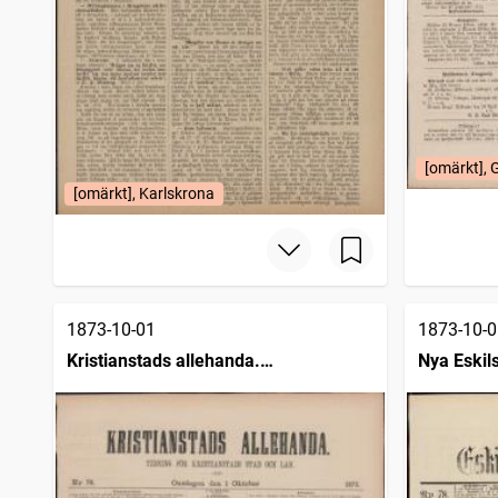
[omärkt],
[omärkt], Karlskrona
1873-10-01
1873-10-0
Kristianstads allehanda.
Nya Eskil
Halvveckoupplagan (1872 )