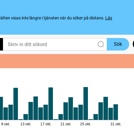
ten visas inte längre i tjänsten när du söker på distans.
Läs
Sök
9 okt.
13 okt.
17 okt.
21 okt.
25 okt.
31 okt.