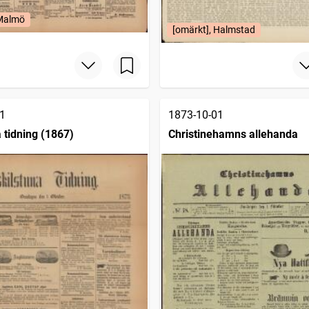
 Malmö
[omärkt], Halmstad
1
1873-10-01
 tidning (1867)
Christinehamns allehanda