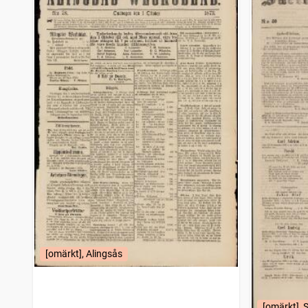
Fäderneslandet (Stockholm : 1852)
9
träffar
Vestmanlands läns tidning
9
träffar
Malmö allehanda (1827)
9
träffar
Ystads tidning (1852)
9
träffar
Sölvesborgsposten
9
träffar
Nya Wexjöbladet
9
träffar
Västerviks veckoblad
8
träffar
Korrespondenten
8
träffar
Nya Landskrona tidning
8
träffar
Bohus-korrespondenten, Nyhets- och annonsblad för Marstrand, Kongelf samt kringliggande landsorter
8
träffar
Stockholmskorrespondens
5
träffar
Filipstads stads och bergslags tidning
5
träffar
Svenska posten
5
träffar
Norrbottens kuriren
5
träffar
Skellefteå nya tidning
5
träffar
Norrbottensposten (1847)
5
träffar
[omärkt], Alingsås
Umebladet
5
träffar
Veckoposten
5
träffar
Ronneby, Nyhets- och annonstidning
5
träffar
[omärkt], S