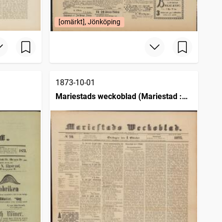
[omärkt], Jönköping
1873-10-01
Mariestads weckoblad (Mariestad :
1834)