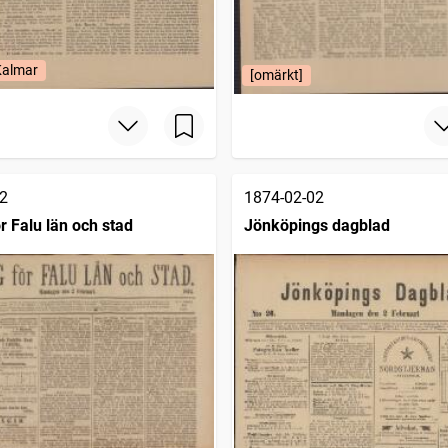
Kalmar
[omärkt]
2
1874-02-02
r Falu län och stad
Jönköpings dagblad