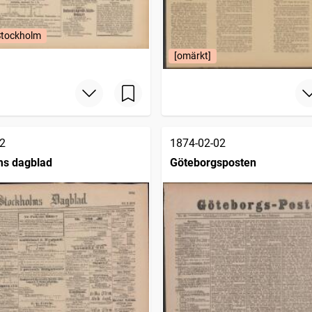
Stockholm
[omärkt]
2
1874-02-02
ms dagblad
Göteborgsposten