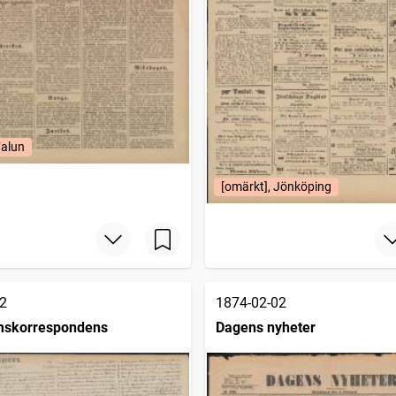
Falun
[omärkt], Jönköping
2
1874-02-02
mskorrespondens
Dagens nyheter