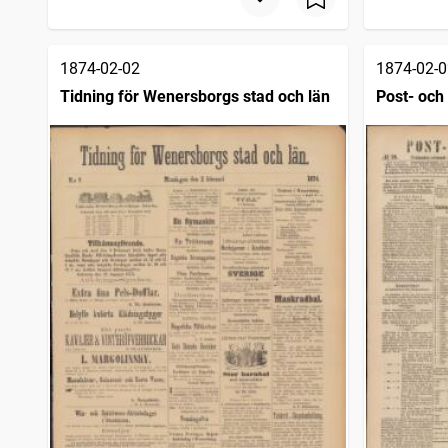
Södermanlands allehanda (Örebro : 1872)
4
träffar
Filipstads stads och bergslags tidning
4
träffar
Svenska posten
4
träffar
1874-02-02
1874-02-0
Norrbottens kuriren
4
träffar
Tidning för Wenersborgs stad och län
Post- och 