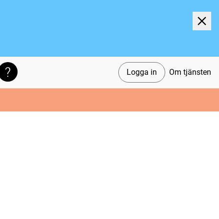
Logga in
Om tjänsten
Söktips