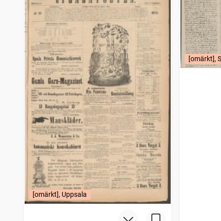
Fosterlandet (1873)
8
träffar
Strömstads tidning (1866)
8
träffar
Falköpings tidning
8
träffar
Bohus-korrespondenten, Nyhets- och annonsblad för Marstrand, Kongelf samt kringliggande landsorter
8
träffar
Norrköpingsöstgöten
8
träffar
[omärkt], 
Fäderneslandet (Stockholm : 1852)
8
träffar
Vestmanlands läns tidning
8
träffar
Malmö allehanda (1827)
8
träffar
Ystads tidning (1852)
8
träffar
Sölvesborgsposten
8
träffar
Svenska medborgaren (Stockholm : 1871)
8
träffar
Nya Wexjöbladet
8
träffar
Stockholmskorrespondens
6
träffar
Correspondence de Stockholm
6
träffar
Hedemora tidning
6
träffar
Jemtlands tidning
5
träffar
Köpings tidning
5
träffar
[omärkt], Uppsala
Sala tidning
5
träffar
Förposten
4
träffar