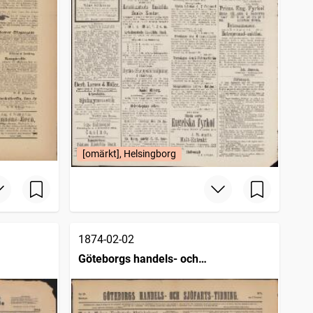
[omärkt], Helsingborg
1874-02-02
Göteborgs handels- och
sjöfartstidning (1832)