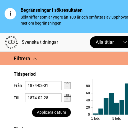
Begränsningar i sökresultaten
Sökträffar som är yngre än 100 år och omfattas av upphovsrät
mer om begränsningen.
Svenska tidningar
Alla titlar
Filtrera
Tidsperiod
Från
80
60
Till
40
20
Applicera datum
0
1 feb.
5 feb.