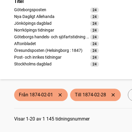
Titel
Göteborgsposten
24
träffar
Nya Dagligt Allehanda
24
träffar
Jönköpings dagblad
24
träffar
Norrköpings tidningar
24
träffar
Göteborgs handels- och sjöfartstidning (1832)
24
träffar
Aftonbladet
24
träffar
Öresundsposten (Helsingborg : 1847)
24
träffar
Post- och inrikes tidningar
24
träffar
Stockholms dagblad
24
träffar
Dagens nyheter
24
träffar
Sydsvenska dagbladet
24
träffar
Barometern
12
träffar
Kalmar
12
träffar
Från 1874-02-01
Till 1874-02-28
Kristianstadsbladet
12
träffar
Skånska posten
12
träffar
Sökresultat
Sundsvallsposten
12
träffar
Östgöta correspondenten
Visar 1-20 av 1 145 tidningsnummer
12
träffar
Gefleposten (1864)
12
träffar
Upsala
12