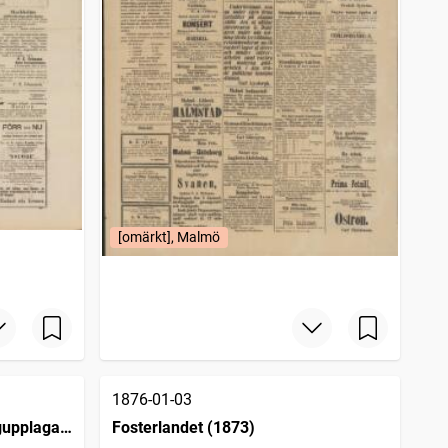
[omärkt], Malmö
1876-01-03
agupplagan
Fosterlandet (1873)