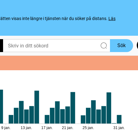
ten visas inte längre i tjänsten när du söker på distans.
Läs
Sök
9 jan.
13 jan.
17 jan.
21 jan.
25 jan.
31 jan.