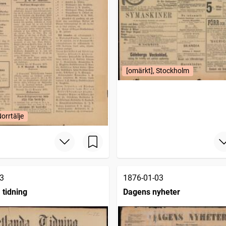
[omärkt], Stockholm
orrtälje
3
1876-01-03
 tidning
Dagens nyheter