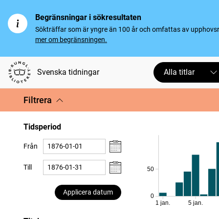
Begränsningar i sökresultaten
Sökträffar som är yngre än 100 år och omfattas av upphovsrät
mer om begränsningen.
Svenska tidningar
Alla titlar
Filtrera
Tidsperiod
Från
Till
50
Applicera datum
0
1 jan.
5 jan.