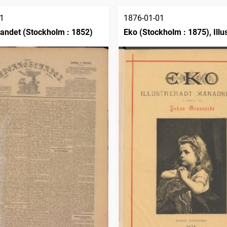
1
1876-01-01
andet (Stockholm : 1852)
Eko (Stockholm : 1875), Illu
månadsblad