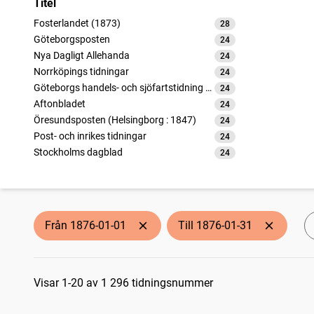
Titel
Fosterlandet (1873)
28
träffar
Göteborgsposten
24
träffar
Nya Dagligt Allehanda
24
träffar
Norrköpings tidningar
24
träffar
Göteborgs handels- och sjöfartstidning (1832)
24
träffar
Aftonbladet
24
träffar
Öresundsposten (Helsingborg : 1847)
24
träffar
Post- och inrikes tidningar
24
träffar
Stockholms dagblad
24
träffar
Dagens nyheter
24
träffar
Sydsvenska dagbladet
24
träffar
Kristianstads allehanda. Dagupplagan (1875)
24
träffar
Nya Dagstelegrafen
24
träffar
Från 1876-01-01
Till 1876-01-31
Jönköpings tidning
20
träffar
Kalmar
16
träffar
Sökresultat
Barometern
13
träffar
Kristianstadsbladet
Visar 1-20 av 1 296 tidningsnummer
13
träffar
Nya Norrlandsposten
13
träffar
Skånska posten
13