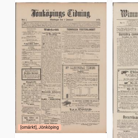
Halland
8
träffar
Gotlands allehanda
8
träffar
Hallandsposten
8
träffar
Lidköpings tidning (Lidköping : 1842)
8
träffar
Norra Hallands tidning
8
träffar
Svensk handels och industritidning
8
träffar
Wermlands läns tidning
8
träffar
Eskilstuna tidning (1867)
8
träffar
Eskilstuna allehanda (1873)
8
träffar
Strömstads tidning (1866)
8
träffar
Falköpings tidning
8
träffar
Bohus-korrespondenten, Nyhets- och annonsblad för Marstrand, Kongelf samt kringliggande landsorter
8
träffar
Vestmanlands läns tidning
8
träffar
Malmö allehanda (1827)
8
träffar
Dalarne (Falun : 1876)
8
träffar
Ystads tidning (1852)
8
träffar
Sölvesborgsposten
8
träffar
Svenska medborgaren (Stockholm : 1871)
8
träffar
[omärkt], Jönköping
Kristianstads allehanda. Halvveckoupplagan (1872 )
7
träffar