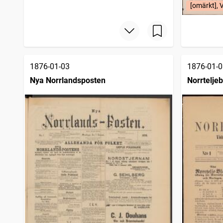
Annonsbladet (Stockholm : 1875)
7
träffar
[omärkt],
Södertelge tidning
5
träffar
Nyaste Förposten
5
träffar
Hvetlanda tidning
5
träffar
1876-01-03
1876-01-0
Nya Norrlandsposten
Norrteljeb