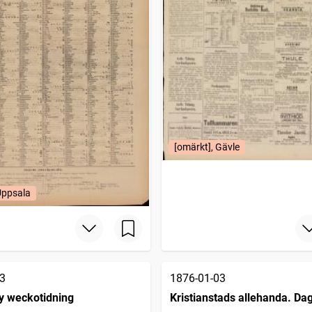
[omärkt], Gävle
Uppsala
3
1876-01-03
 weckotidning
Kristianstads allehanda. D