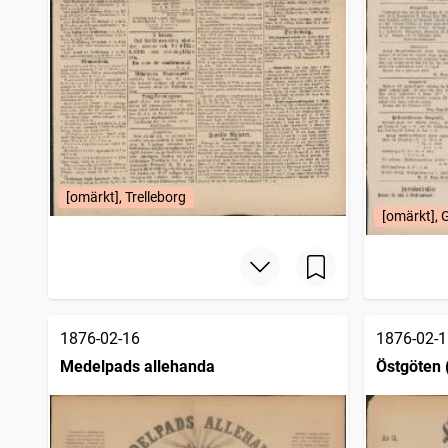
[omärkt], Trelleborg
[omärkt],
1876-02-16
1876-02-1
Medelpads allehanda
Östgöten 