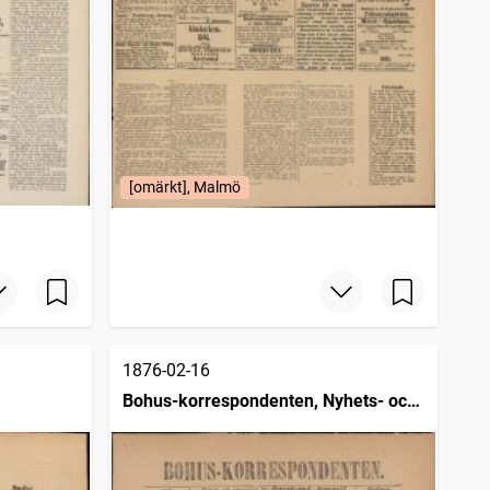
[omärkt], Malmö
1876-02-16
Bohus-korrespondenten, Nyhets- och
annonsblad för Marstrand, Kongelf
samt kringliggande landsorter