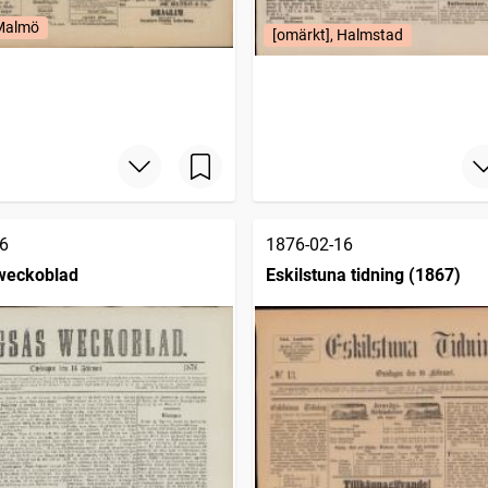
 Malmö
[omärkt], Halmstad
6
1876-02-16
weckoblad
Eskilstuna tidning (1867)