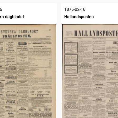
6
1876-02-16
ka dagbladet
Hallandsposten