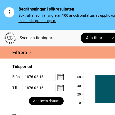
Begränsningar i sökresultaten
Sökträffar som är yngre än 100 år och omfattas av upphovsrät
mer om begränsningen.
Svenska tidningar
Alla titlar
Filtrera
Tidsperiod
Från
60
40
Till
20
Applicera datum
0