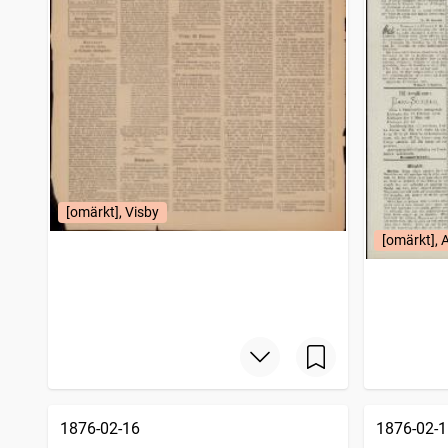
Grenna tidning
1
träffar
Nya Dagstelegrafen
1
träffar
Bohus-korrespondenten, Nyhets- och annonsblad för Marstrand, Kongelf samt kringliggande landsorter
1
träffar
Fäderneslandet (Stockholm : 1852)
1
träffar
Malmö allehanda (1827)
1
träffar
Dalarne (Falun : 1876)
1
träffar
Westerbotten
1
träffar
Sölvesborgsposten
1
träffar
Svenska medborgaren (Stockholm : 1871)
1
träffar
[omärkt], Visby
[omärkt], 
1876-02-16
1876-02-1