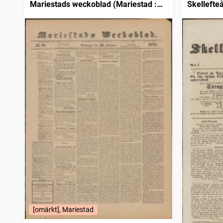
Mariestads weckoblad (Mariestad :
Skellefteå
1834)
[omärkt], Mariestad