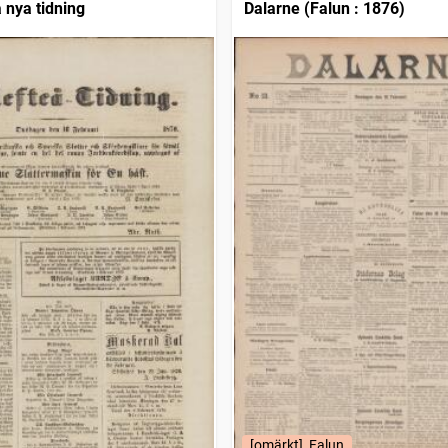
 nya tidning
Dalarne (Falun : 1876)
[omärkt], Falun