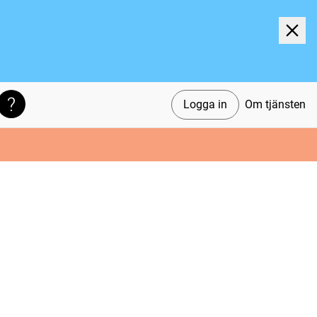
Logga in
Om tjänsten
Söktips