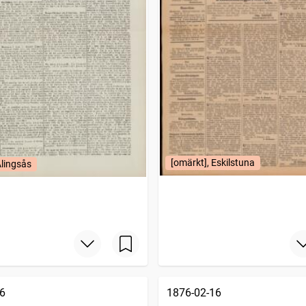
[omärkt], Eskilstuna
Alingsås
6
1876-02-16