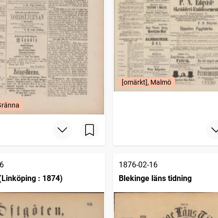
[omärkt], Malmö
 Gränna
6
1876-02-16
(Linköping : 1874)
Blekinge läns tidning