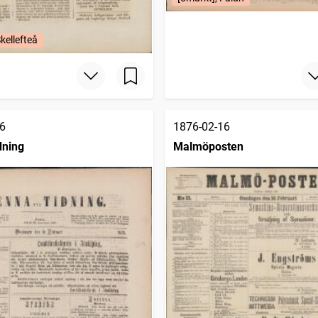
kellefteå
6
1876-02-16
dning
Malmöposten