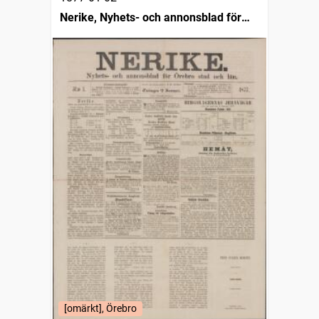
Nerike, Nyhets- och annonsblad för
Örebro stad och län
[omärkt], Örebro