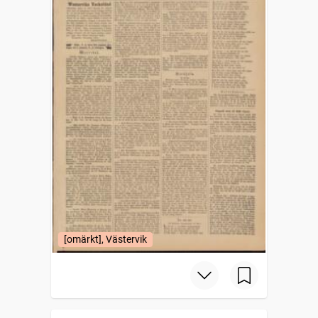
[omärkt], Västervik