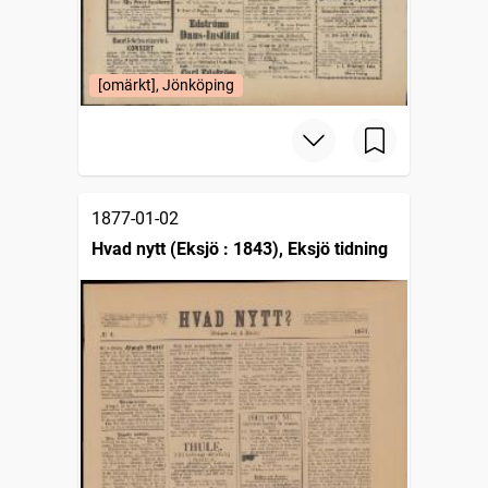
[omärkt], Jönköping
1877-01-02
Hvad nytt (Eksjö : 1843), Eksjö tidning