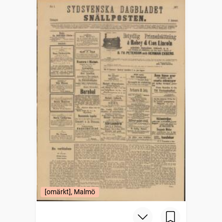
[omärkt], Malmö