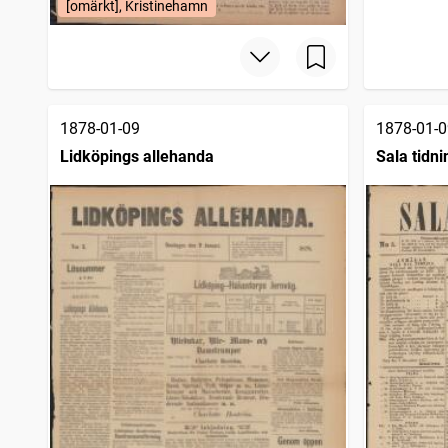
[omärkt], Kristinehamn
1878-01-09
1878-01-0
Lidköpings allehanda
Sala tidni