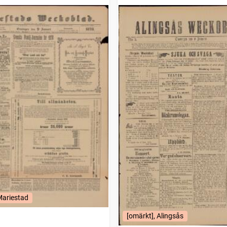
Mariestad
[omärkt], Alingsås