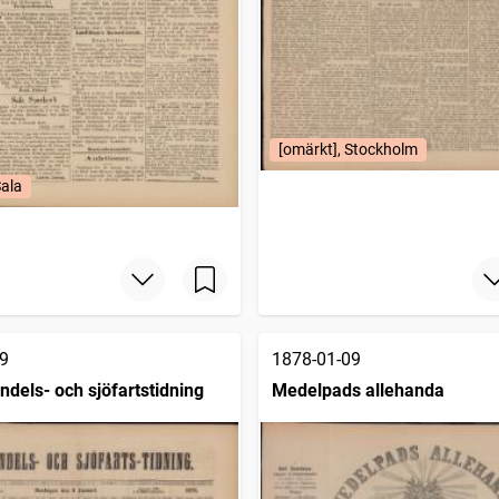
[omärkt], Stockholm
Sala
9
1878-01-09
dels- och sjöfartstidning
Medelpads allehanda