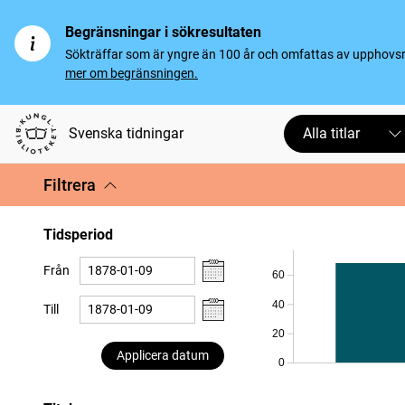
Begränsningar i sökresultaten
Sökträffar som är yngre än 100 år och omfattas av upphovsrät
mer om begränsningen.
Svenska tidningar
Alla titlar
Filtrera
Tidsperiod
Från
60
40
Till
20
Applicera datum
0