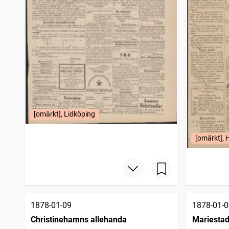
Eskilstuna allehanda (1873)
1
träffar
Strömstads tidning (1866)
1
träffar
Svenska weckobladet
1
träffar
Falköpings tidning
1
träffar
Grenna tidning
1
träffar
Hedemora tidning
1
träffar
Fäderneslandet (Stockholm : 1852)
1
träffar
Vestmanlands läns tidning
1
träffar
Malmö allehanda (1827)
1
träffar
Arbetarebladet (1869)
1
träffar
[omärkt], Lidköping
Sölvesborgsposten
1
träffar
[omärkt],
1878-01-09
1878-01-0
Christinehamns allehanda
Mariestad