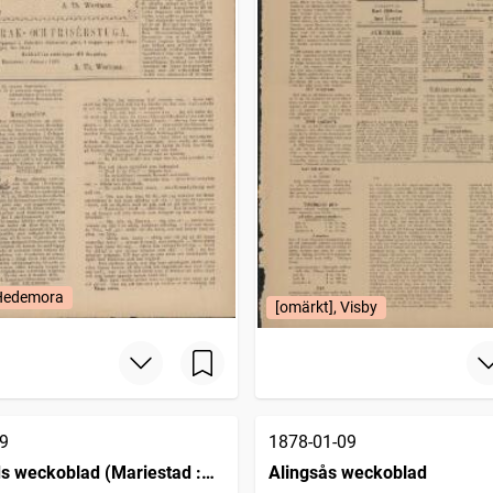
 Hedemora
[omärkt], Visby
9
1878-01-09
s weckoblad (Mariestad :
Alingsås weckoblad