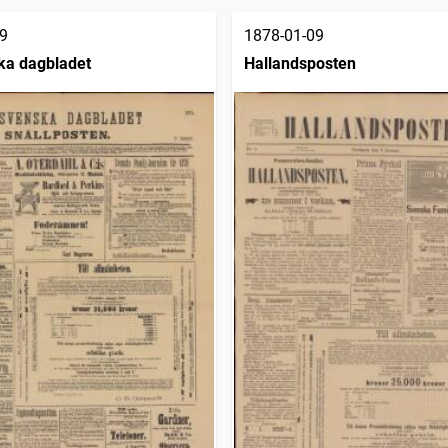
9
1878-01-09
ka dagbladet
Hallandsposten