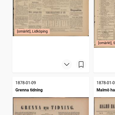
[omärkt], Lidköping
[omärkt], 
1878-01-09
1878-01-0
Grenna tidning
Malmö han