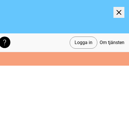
Logga in
Om tjänsten
Söktips