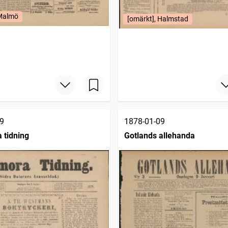
 Malmö
[omärkt], Halmstad
9
1878-01-09
 tidning
Gotlands allehanda