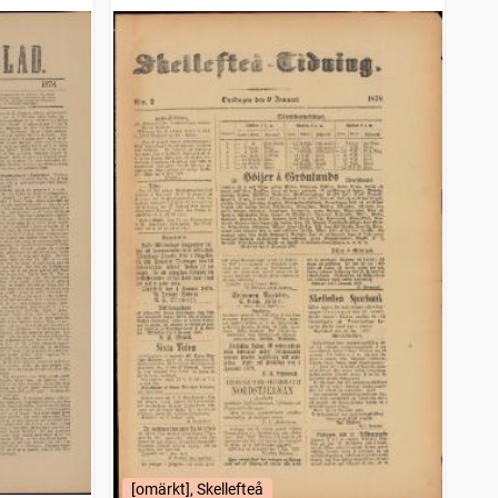
[omärkt], Skellefteå