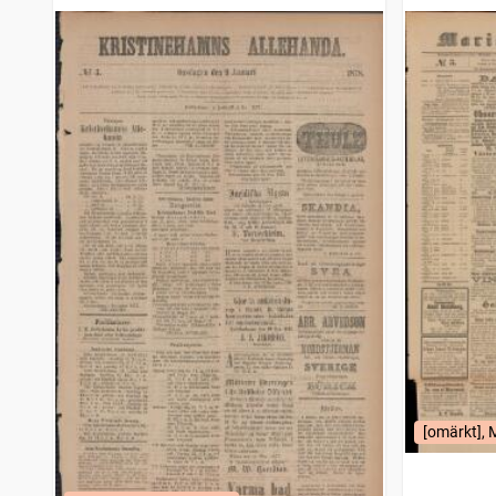
1834)
[omärkt], 