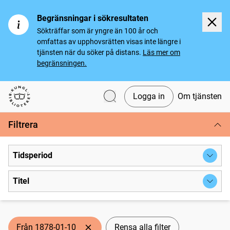
Begränsningar i sökresultaten
Sökträffar som är yngre än 100 år och
omfattas av upphovsrätten visas inte längre i
tjänsten när du söker på distans.
Läs mer om
begränsningen.
Logga in
Om tjänsten
Svenska tidningar
Filtrera
Tidsperiod
Titel
Från 1878-01-10
Rensa alla filter