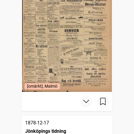
[omärkt], Malmö
1878-12-17
Jönköpings tidning