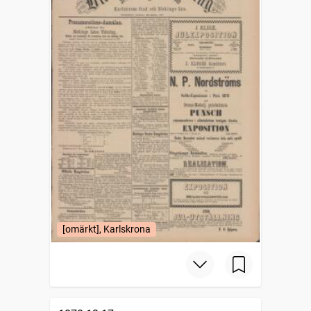
[omärkt], Karlskrona