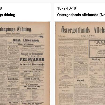
8
1879-10-18
s tidning
Östergötlands allehanda (No
1879)