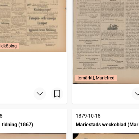
Lidköping
[omärkt], Mariefred
8
1879-10-18
 tidning (1867)
Mariestads weckoblad (Mari
1834)