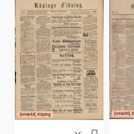
Gefle dagblad
3 559
träffar
Motalaposten
3 525
träffar
Hudiksvallsposten
3 506
träffar
Elfsborgs läns tidning
3 484
träffar
Upsala nya tidning
3 478
träffar
Söderköpingsposten
3 476
träffar
Skåningen Eslövs tidning
3 460
träffar
Cimbrishamnsbladet
3 447
träffar
Karlstadstidningen
3 418
träffar
Malmötidningen
3 412
träffar
Wermlands allehanda
3 375
träffar
Umebladet
3 272
träffar
Helsingen (Söderhamn : 1882)
3 272
träffar
Höganäs tidning
3 222
träffar
Blekingekuriren (Karlskrona : 1892)
3 192
träffar
Falkenbergs tidning
3 179
träffar
[omärkt], 
Sölvesborgstidningen
3 151
[omärkt], Köping
träffar
Göteborgs morgonpost
3 116
träffar
Westerbotten
3 104
träffar