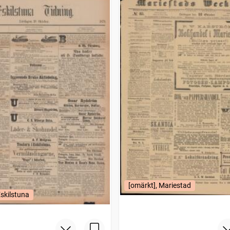
[omärkt], Mariestad
Eskilstuna