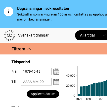
Begränsningar i sökresultaten
Sökträffar som är yngre än 100 år och omfattas av upphovsrät
mer om begränsningen.
Svenska tidningar
Alla titlar
Filtrera
Tidsperiod
Från
40 000
Till
20 000
Applicera datum
0
1879
1883
1887