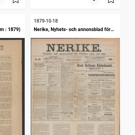
1879-10-18
m : 1879)
Nerike, Nyhets- och annonsblad för
Örebro stad och län