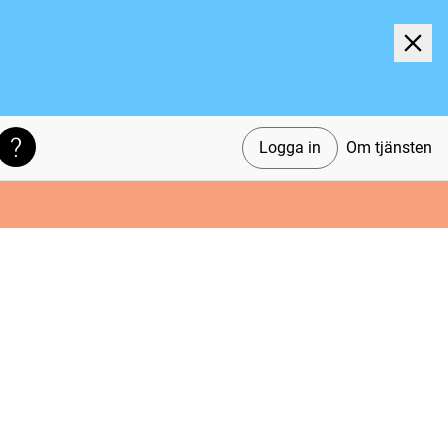
Logga in
Om tjänsten
Söktips