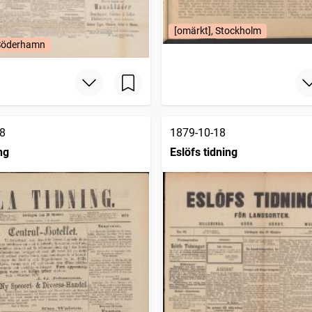
[omärkt], Stockholm
 Söderhamn
8
1879-10-18
ng
Eslöfs tidning