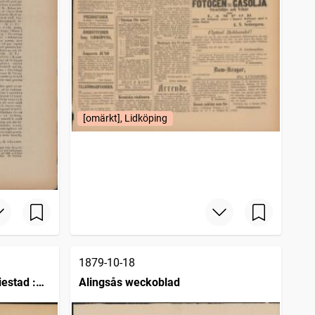
[omärkt], Lidköping
1879-10-18
estad :
Alingsås weckoblad