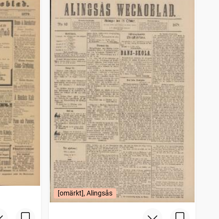
[omärkt], Alingsås