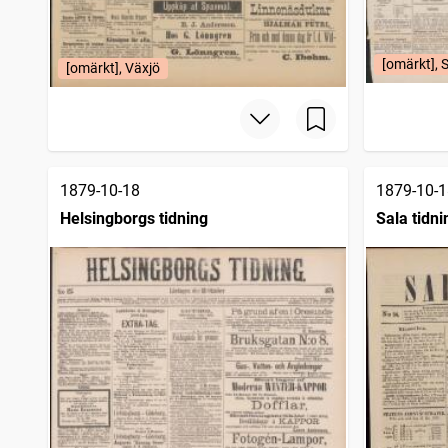
[omärkt],
[omärkt], Växjö
1879-10-18
1879-10-1
Helsingborgs tidning
Sala tidni