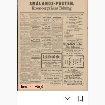
[omärkt], Växjö