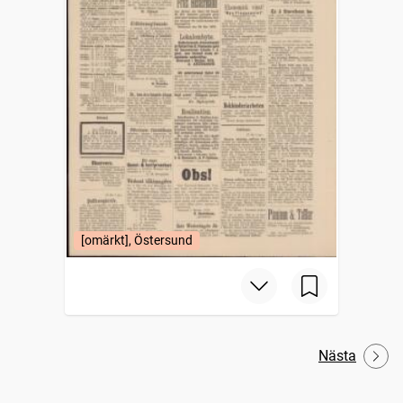
[omärkt], Östersund
Nästa