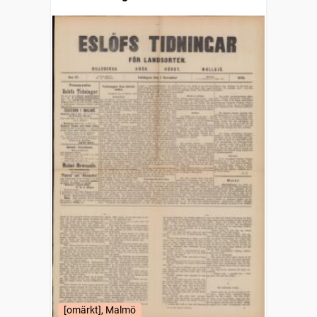
[omärkt], Malmö