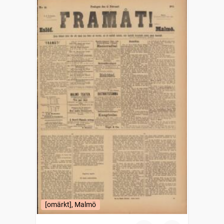
[omärkt], Malmö