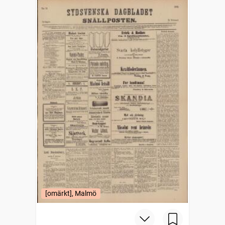
[omärkt], Malmö