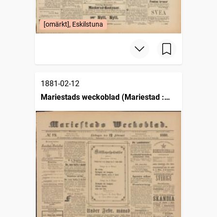
[omärkt], Eskilstuna
1881-02-12
Mariestads weckoblad (Mariestad :
1834)