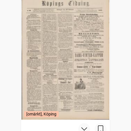
[omärkt], Köping