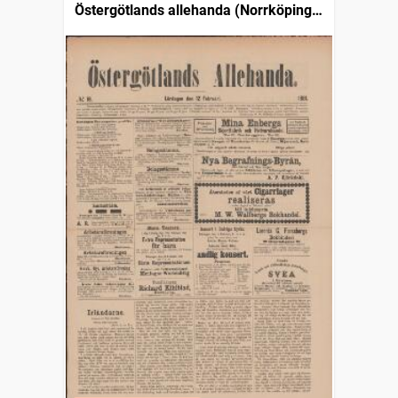
Östergötlands allehanda (Norrköping :
1879)