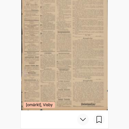
[omärkt], Visby