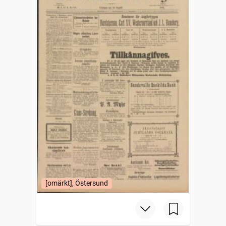
[omärkt], Östersund