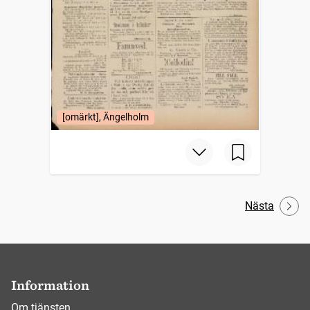
[omärkt], Ängelholm
Nästa
Information
Om tjänsten