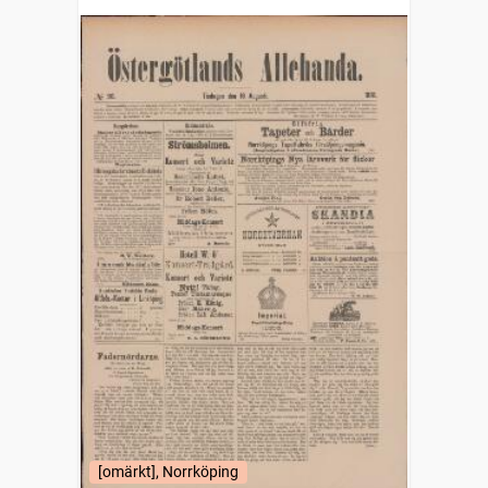
1879)
[omärkt], Norrköping