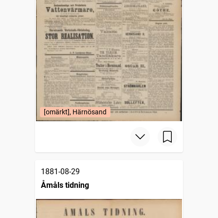
[omärkt], Härnösand
1881-08-29
Åmåls tidning