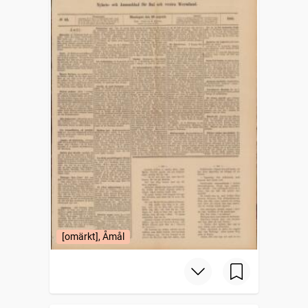
[omärkt], Åmål