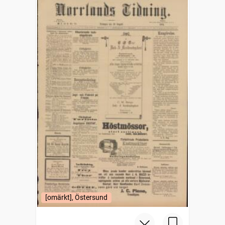
[omärkt], Östersund