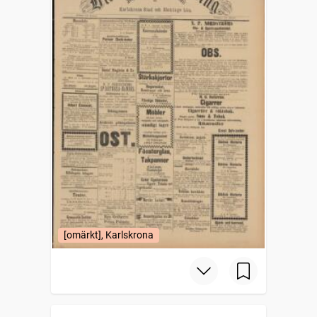
[omärkt], Karlskrona