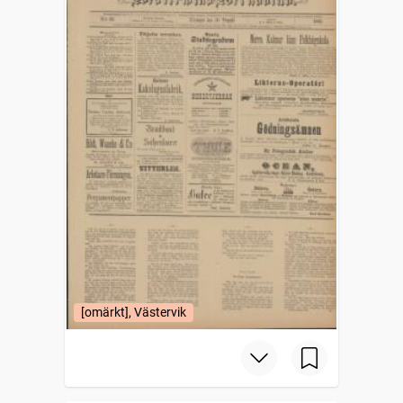
[omärkt], Västervik