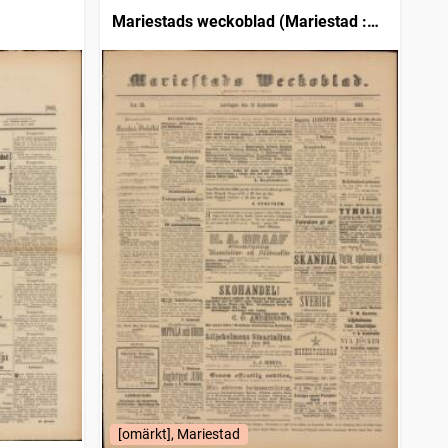
Mariestads weckoblad (Mariestad :
1834)
[omärkt], Mariestad