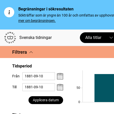
Begränsningar i sökresultaten
Sökträffar som är yngre än 100 år och omfattas av upphovsrät
mer om begränsningen.
Svenska tidningar
Alla titlar
Filtrera
Tidsperiod
Från
Till
50
Applicera datum
0