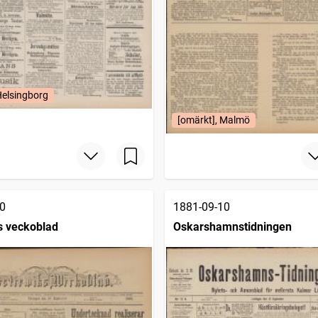
Helsingborg
[omärkt], Malmö
0
1881-09-10
s veckoblad
Oskarshamnstidningen