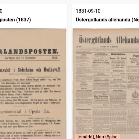
0
1881-09-10
posten (1837)
Östergötlands allehanda (No
1879)
[omärkt], Norrköping