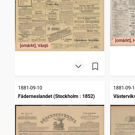
[omärkt], 
[omärkt], Växjö
1881-09-10
1881-09-1
Fäderneslandet (Stockholm : 1852)
Västervik