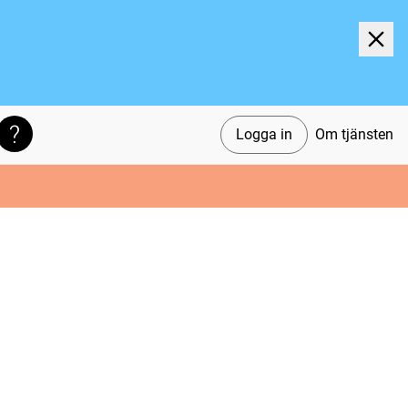
Logga in
Om tjänsten
Söktips