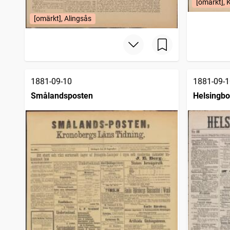
Strengnäs tidning (1854)
1
[omärkt], 
träffar
Nya Wexjöbladet
1
träffar
[omärkt], Alingsås
1881-09-10
1881-09-1
Smålandsposten
Helsingbo