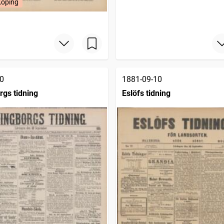
Köping
0
1881-09-10
rgs tidning
Eslöfs tidning