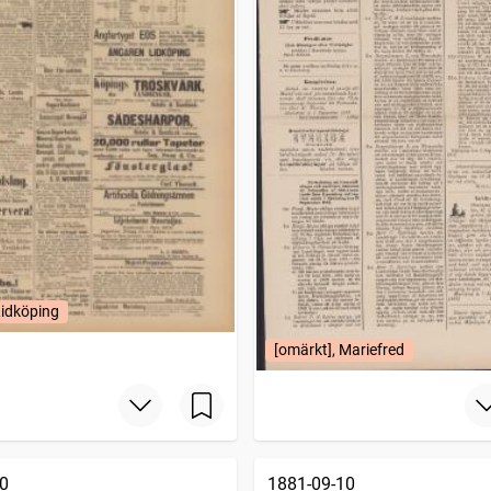
Lidköping
[omärkt], Mariefred
0
1881-09-10