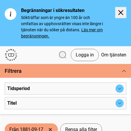
Begränsningar i sökresultaten
Sökträffar som är yngre än 100 år och
omfattas av upphovsrätten visas inte längre i
tjänsten när du söker på distans.
Läs mer om
begränsningen.
Logga in
Om tjänsten
Svenska tidningar
Filtrera
Tidsperiod
Titel
Från 1881-09-17
Rensa alla filter