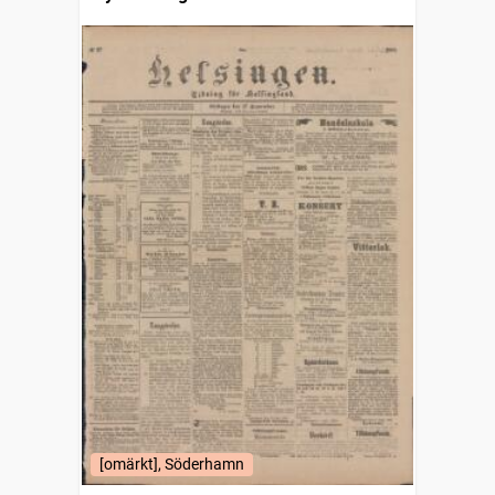
[omärkt], Söderhamn