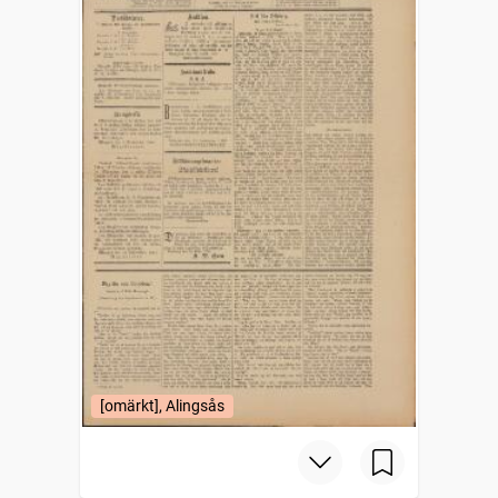
[omärkt], Alingsås