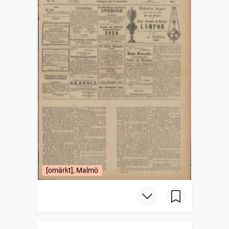
[omärkt], Malmö