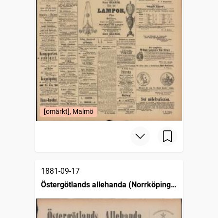
[omärkt], Malmö
1881-09-17
Östergötlands allehanda (Norrköping :
1879)