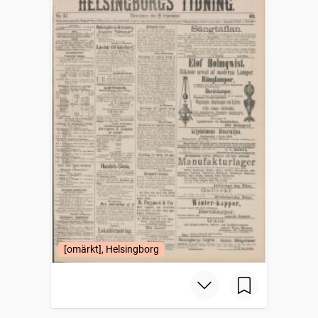
[omärkt], Helsingborg