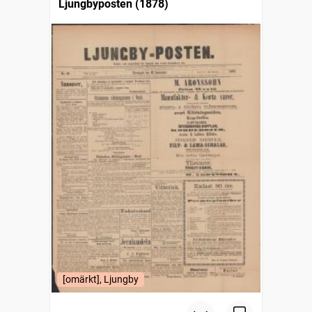
Ljungbyposten (1878)
[omärkt], Ljungby