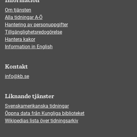
Information
Om tjänsten
Alla tidningar A-Ö
Hantering av personuppgifter
Tillgänglighetsredogörelse
Hantera kakor
Information in English
Kontakt
info@kb.se
Liknande tjänster
Svenskamerikanska tidningar
Öppna data från Kungliga biblioteket
Wikipedias lista över tidningsarkiv