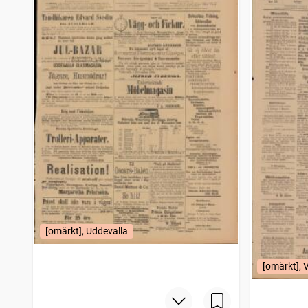
Söderköpingsposten
9
träffar
Gotlands allehanda
9
träffar
Tidning för alla
9
träffar
Oskarshamnstidningen
9
träffar
Ölandsbladet
9
träffar
Eskilstuna allehanda (1873)
9
träffar
Strömstads tidning (1866)
9
träffar
Östersundsposten
9
träffar
Falköpings tidning
9
träffar
Söderhamns tidning
9
träffar
Fäderneslandet (Stockholm : 1852)
9
träffar
Vestmanlands läns tidning
9
träffar
Malmö allehanda (1827)
9
träffar
Sölvesborgsposten
9
träffar
Nya Wexjöbladet
9
[omärkt], Uddevalla
träffar
Avesta tidning
8
träffar
Sala allehanda
8
[omärkt],
träffar
Hvad nytt (Eksjö : 1843), Eksjö tidning
8
träffar
Blekingsposten (Karlskrona : 1885)
8
träffar