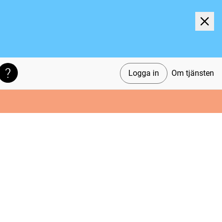
Logga in
Om tjänsten
Söktips