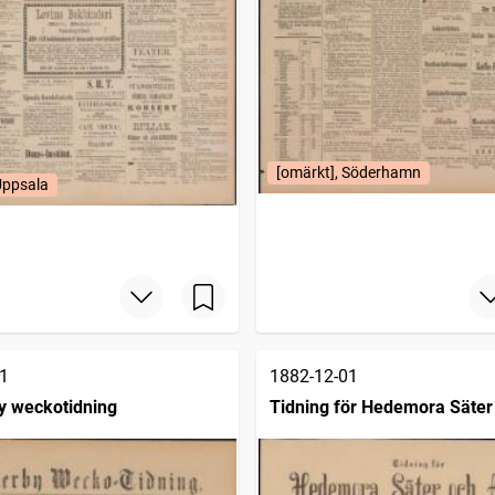
[omärkt], Söderhamn
Uppsala
1
1882-12-01
 weckotidning
Tidning för Hedemora Säter
Avesta eller södra Dalarnes
veckoblad