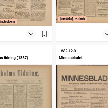
[omärkt], Malmö
Lindesberg
1
1882-12-01
s tidning (1867)
Minnesbladet