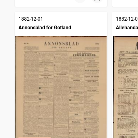
Norra Skåne (Ängelholm : 1881)
8
träffar
Norrbottens kuriren
8
träffar
Ystads allehanda
8
träffar
1882-12-01
1882-12-0
Östgöten (Linköping : 1874)
8
träffar
Annonsblad för Gotland
Allehanda