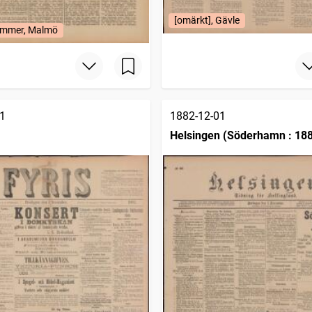
[omärkt], Gävle
mmer, Malmö
1
1882-12-01
Helsingen (Söderhamn : 18