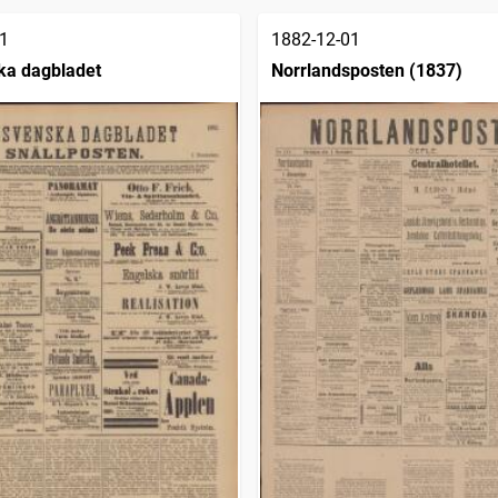
1
1882-12-01
ka dagbladet
Norrlandsposten (1837)