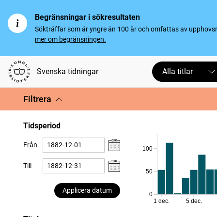
Begränsningar i sökresultaten
Sökträffar som är yngre än 100 år och omfattas av upphovsrät
mer om begränsningen.
Svenska tidningar
Alla titlar
Filtrera
Tidsperiod
Från
100
Till
50
Applicera datum
0
1 dec.
5 dec.