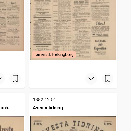
[omärkt], Helsingborg
1882-12-01
 och
Avesta tidning