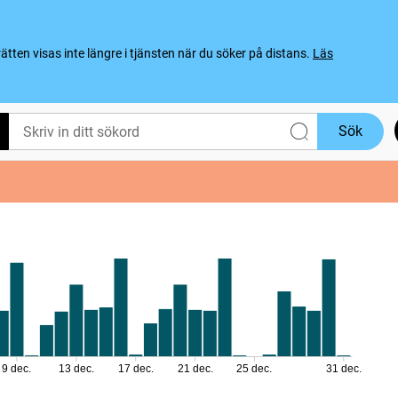
ten visas inte längre i tjänsten när du söker på distans.
Läs
Sök
9 dec.
13 dec.
17 dec.
21 dec.
25 dec.
31 dec.