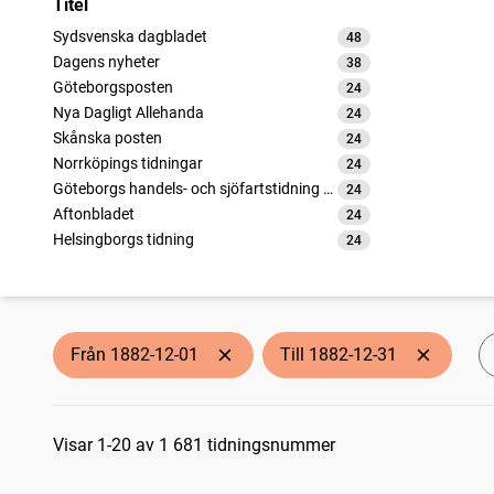
Titel
Sydsvenska dagbladet
48
träffar
Dagens nyheter
38
träffar
Göteborgsposten
24
träffar
Nya Dagligt Allehanda
24
träffar
Skånska posten
24
träffar
Norrköpings tidningar
24
träffar
Göteborgs handels- och sjöfartstidning (1832)
24
träffar
Aftonbladet
24
träffar
Helsingborgs tidning
24
träffar
Öresundsposten (Helsingborg : 1847)
24
träffar
Post- och inrikes tidningar
24
träffar
Stockholms dagblad
24
träffar
Skånska aftonbladet
24
träffar
Från 1882-12-01
Till 1882-12-31
Härnösandsposten
17
träffar
Kalmar
16
träffar
Sökresultat
Jönköpings tidning
16
träffar
Västernorrlands allehanda
Visar 1-20 av 1 681 tidningsnummer
15
träffar
Nerikes allehanda
14
träffar
Bohusläns tidning (1838)
13