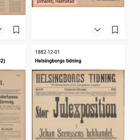
[omärkt], Halmstad
1882-12-01
82)
Helsingborgs tidning