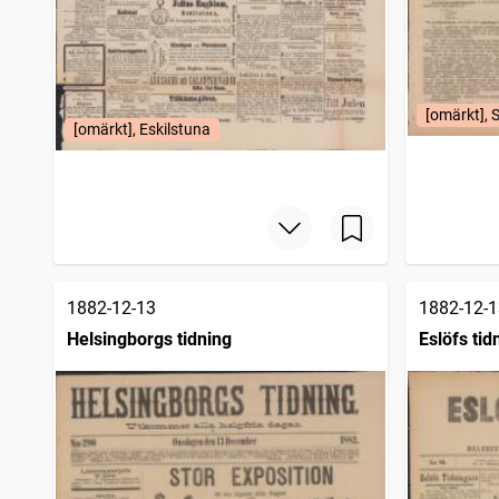
[omärkt], 
[omärkt], Eskilstuna
1882-12-13
1882-12-1
Helsingborgs tidning
Eslöfs tid