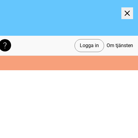
Logga in
Om tjänsten
Söktips