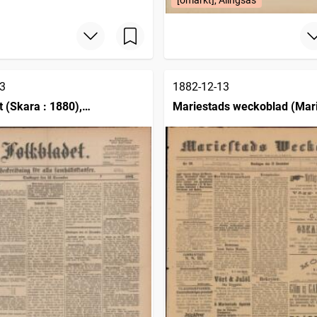
[omärkt], Alingsås
3
1882-12-13
t (Skara : 1880),
Mariestads weckoblad (Mari
ing för alla samhällsklasser
1834)