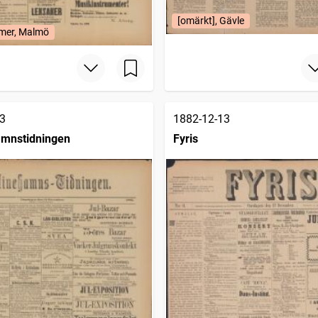
[omärkt], Gävle
mer, Malmö
3
1882-12-13
amnstidningen
Fyris