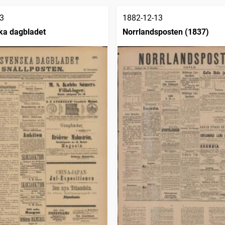
3
1882-12-13
ka dagbladet
Norrlandsposten (1837)