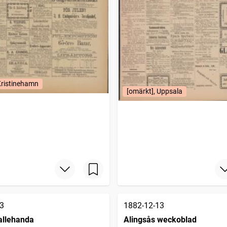
Kristinehamn
[omärkt], Uppsala
3
1882-12-13
allehanda
Alingsås weckoblad