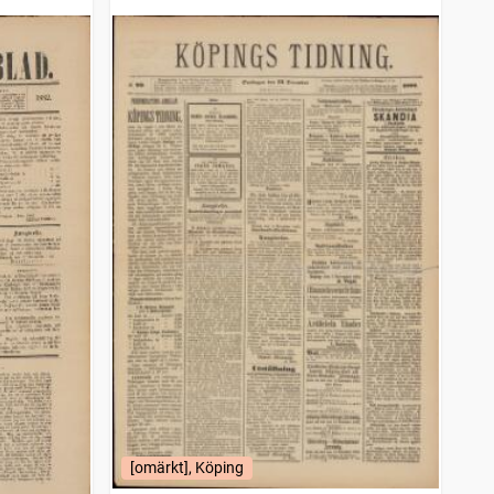
[omärkt], Köping