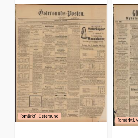
Malmö allehanda (1827)
1
träffar
Kristinehamnstidningen
1
träffar
Lindesposten (Göteborg : 1879)
1
träffar
Arbetarebladet (1869)
1
träffar
Sölvesborgsposten
1
träffar
Enköpings tidning (1880)
1
träffar
[omärkt], Östersund
[omärkt], 