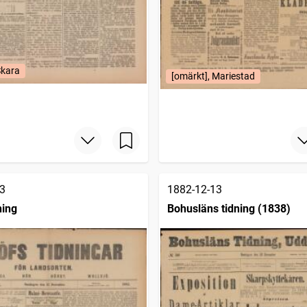
Skara
[omärkt], Mariestad
3
1882-12-13
ning
Bohusläns tidning (1838)