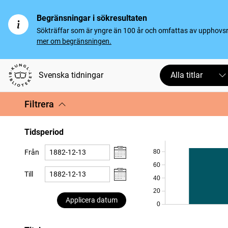
Begränsningar i sökresultaten
Sökträffar som är yngre än 100 år och omfattas av upphovsrät
mer om begränsningen.
Svenska tidningar
Alla titlar
Filtrera
Tidsperiod
80
Från
60
Till
40
20
Applicera datum
0