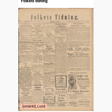
Folkets tidning
[omärkt], Lund