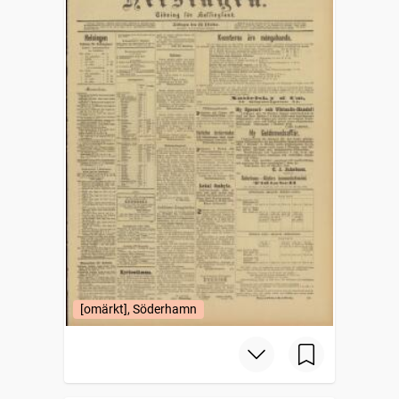
[omärkt], Söderhamn