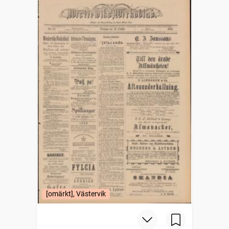
[omärkt], Västervik