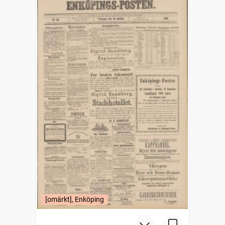
[omärkt], Enköping