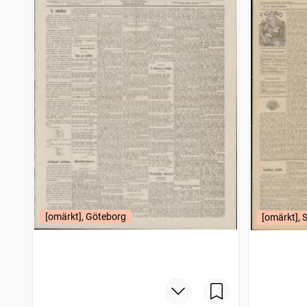
[omärkt], Göteborg
[omärkt], 