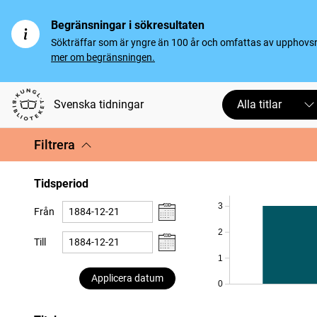
Begränsningar i sökresultaten
Sökträffar som är yngre än 100 år och omfattas av upphovsrät
mer om begränsningen.
Svenska tidningar
Alla titlar
Filtrera
Tidsperiod
3
Från
2
Till
1
Applicera datum
0