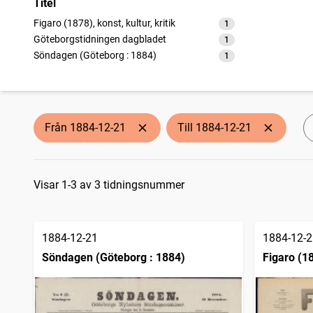
Titel
Figaro (1878), konst, kultur, kritik
1
träffar
Göteborgstidningen dagbladet
1
träffar
Söndagen (Göteborg : 1884)
1
träffar
Från 1884-12-21
Till 1884-12-21
Sökresultat
Visar 1-3 av 3 tidningsnummer
1884-12-21
1884-12-2
Söndagen (Göteborg : 1884)
Figaro (18