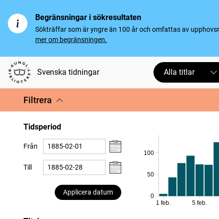
Begränsningar i sökresultaten
Sökträffar som är yngre än 100 år och omfattas av upphovsrät
mer om begränsningen.
Svenska tidningar
Alla titlar
Filtrera
Tidsperiod
Från
100
Till
50
Applicera datum
0
1 feb.
5 feb.