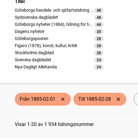
Titel
Göteborgs handels- och sjöfartstidning (1832)
48
träffar
Sydsvenska dagbladet
48
träffar
Göteborgs nyheter (1884), tidning för handel, nyheter och politik
44
träffar
Dagens nyheter
30
träffar
Göteborgsposten
28
träffar
Figaro (1878), konst, kultur, kritik
28
träffar
Stockholms dagblad
28
träffar
Svenska dagbladet
24
träffar
Nya Dagligt Allehanda
24
träffar
Skånska posten
24
träffar
Norrköpings tidningar
24
träffar
Skånes nyheter (Malmö : 1883)
24
träffar
Aftonbladet
24
träffar
Från 1885-02-01
Till 1885-02-28
Öresundsposten (Helsingborg : 1847)
24
träffar
Post- och inrikes tidningar
24
träffar
Sökresultat
Skånska aftonbladet
24
träffar
Helsingborgs dagblad
Visar 1-20 av 1 934 tidningsnummer
24
träffar
Tiden (Stockholm : 1883), Sverges billigaste dagliga tidning / utgifen af K.P. Arnoldson
24
träffar
Västernorrlands allehanda
17