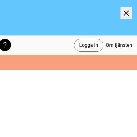
Logga in
Om tjänsten
Söktips