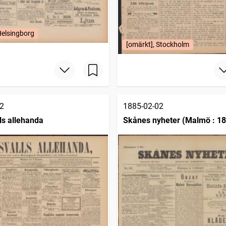
Helsingborg
[omärkt], Stockholm
2
1885-02-02
ls allehanda
Skånes nyheter (Malmö : 1