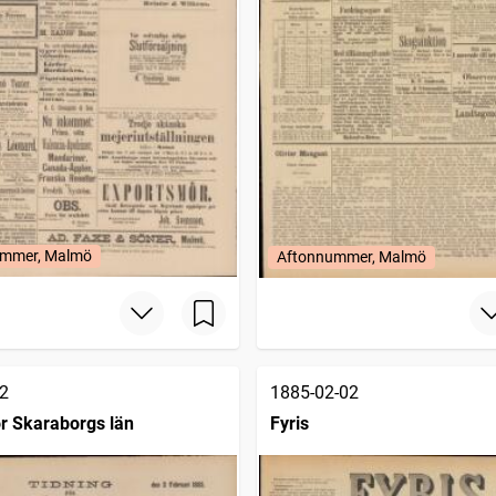
mmer, Malmö
Aftonnummer, Malmö
2
1885-02-02
ör Skaraborgs län
Fyris