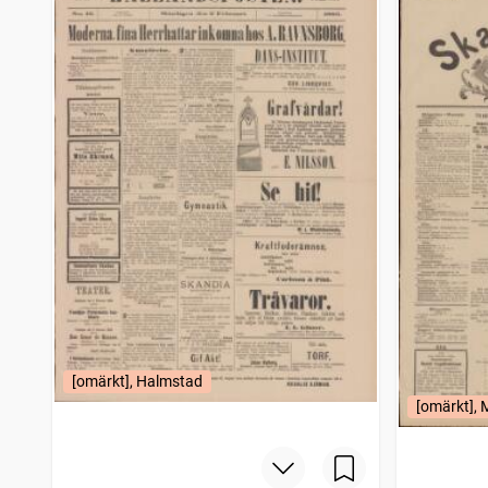
Cimbrishamnsbladet
8
träffar
Ystads allehanda
8
träffar
Åmåls tidning
8
träffar
Engelholms tidning (1867)
8
träffar
Sköfde tidning (Skövde : 1858)
8
träffar
Skeningeposten
8
träffar
Norra Hallands tidning Vestkusten
8
träffar
Umebladet
8
träffar
Östgöten (Linköping : 1874)
8
träffar
Lidköpings tidning (Lidköping : 1881)
8
träffar
Trelleborgs allehanda
8
träffar
Stockholms adress och varutidning
8
träffar
Enköpingsposten
8
träffar
Motala tidning (1868)
8
träffar
Eksjötidningen
8
träffar
[omärkt], Halmstad
Västerviksposten
8
träffar
[omärkt], 
Wermlands allehanda
8
träffar
Köpings tidning
8
träffar
Alingsås weckoblad
8
träffar