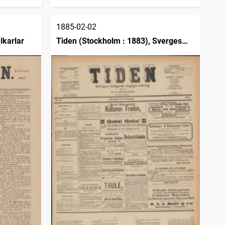
1885-02-02
lkarlar
Tiden (Stockholm : 1883), Sverges
billigaste dagliga tidning / utgifen af
K.P. Arnoldson