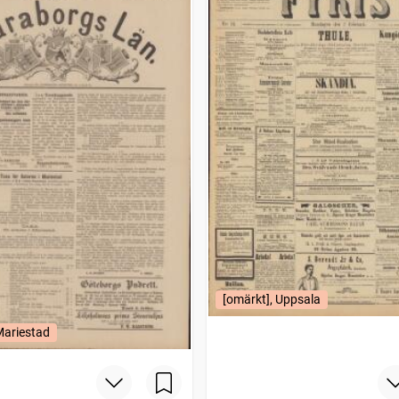
[omärkt], Uppsala
Mariestad