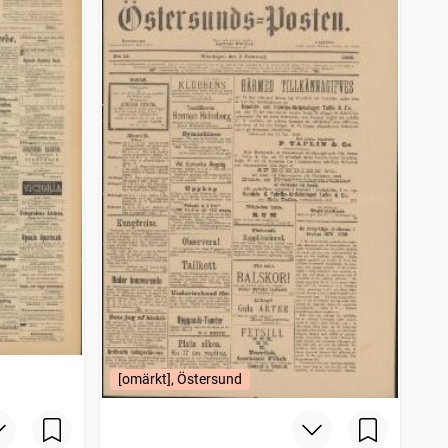
[omärkt], Östersund