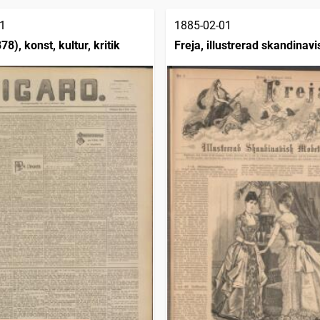
1
1885-02-01
78), konst, kultur, kritik
Freja, illustrerad skandinavi
modetidning