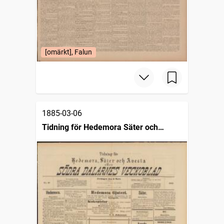
[omärkt], Falun
1885-03-06
Tidning för Hedemora Säter och
Avesta eller södra Dalarnes veckoblad