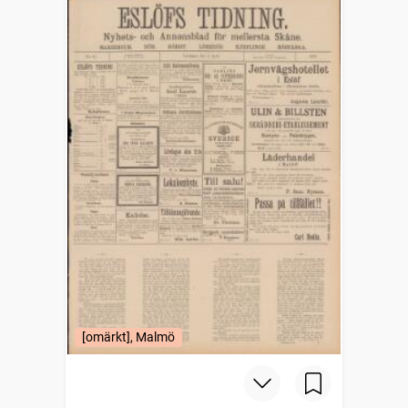
[omärkt], Malmö