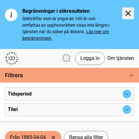
Begränsningar i sökresultaten
Sökträffar som är yngre än 100 år och
omfattas av upphovsrätten visas inte längre i
tjänsten när du söker på distans.
Läs mer om
begränsningen.
Logga in
Om tjänsten
Svenska tidningar
Filtrera
Tidsperiod
Titel
Från 1885-04-04
Rensa alla filter