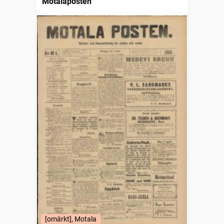
Motalaposten
[omärkt], Motala