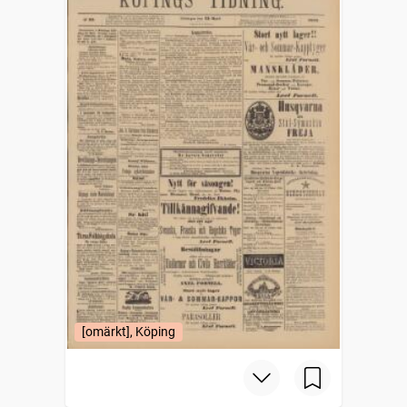
[omärkt], Köping