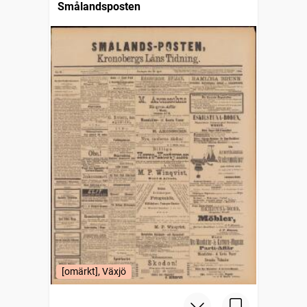
Smålandsposten
[omärkt], Växjö