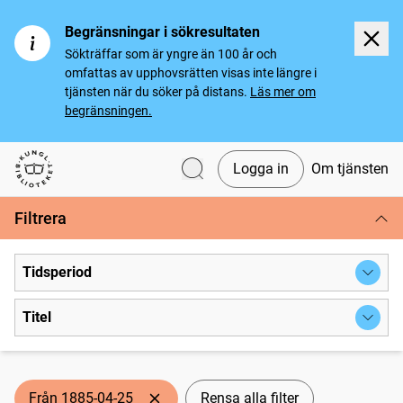
Begränsningar i sökresultaten
Sökträffar som är yngre än 100 år och
omfattas av upphovsrätten visas inte längre i
tjänsten när du söker på distans.
Läs mer om
begränsningen.
Logga in
Om tjänsten
Svenska tidningar
Filtrera
Tidsperiod
Titel
Från 1885-04-25
Rensa alla filter