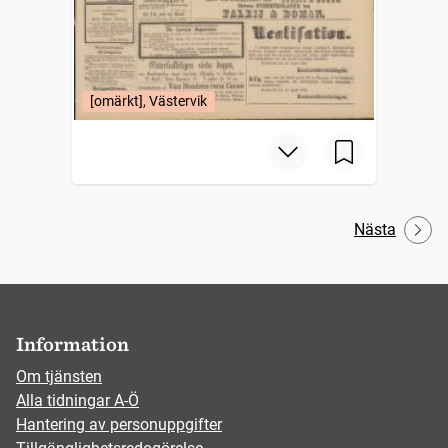
[omärkt], Västervik
Nästa
Information
Om tjänsten
Alla tidningar A-Ö
Hantering av personuppgifter