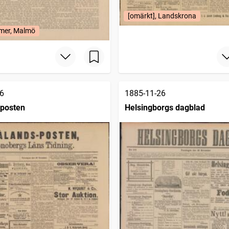
[omärkt], Landskrona
mer, Malmö
6
1885-11-26
posten
Helsingborgs dagblad