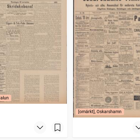
Falun
[omärkt], Oskarshamn