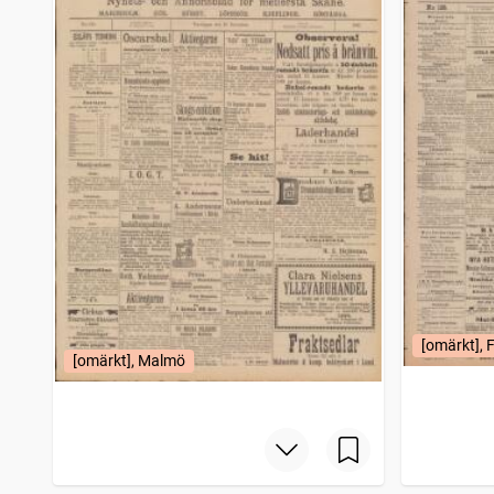
[omärkt], 
[omärkt], Malmö