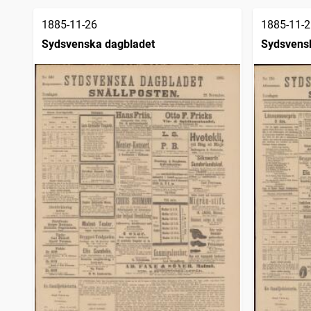
träffar
Nya Skåne
1
träffar
1885-11-26
1885-11-2
Bergslagsposten (Lindesberg : 1882-)
1
träffar
Sydsvenska dagbladet
Sydsvens
Göteborgs nyheter (1884), tidning för handel, nyheter och politik
1
träffar
Östgötakuriren (Vadstena : 1883)
1
träffar
Korrespondenten
1
träffar
Norrköpings tidningar
1
träffar
Östgöta correspondenten
1
träffar
Gefleposten veckoupplagan, tidning för Gefleborgs län
1
träffar
Gefleposten (1864)
1
träffar
Karlskrona weckoblad
1
träffar
Figaro (1878), konst, kultur, kritik
1
träffar
Helsinglands weckoblad, Hudiksvallspostens veckoupplaga
1
träffar
Skånes nyheter (Malmö : 1883)
1
träffar
Norrbottensposten (1847)
1
träffar
Upsala
1
träffar
Sundsvalls tidning
1
träffar
Nordens hotelltidning
1
träffar
Lunds weckoblad (1813), nytt och gammalt
1
träffar
Folkets vän, Nyhets- och annonstidning
1
träffar