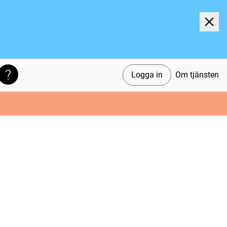
Logga in
Om tjänsten
Söktips