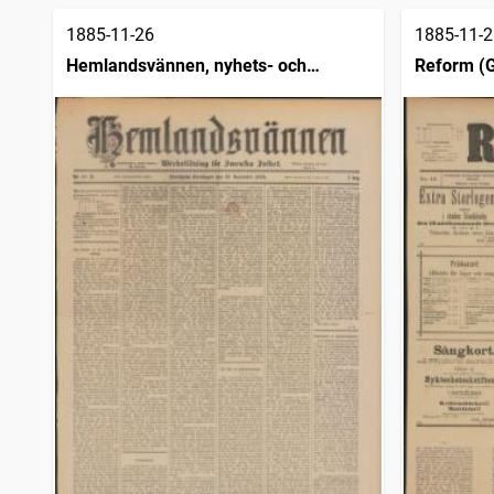
1885-11-26
1885-11-2
Hemlandsvännen, nyhets- och
Reform (G
missionsblad för svenska folket