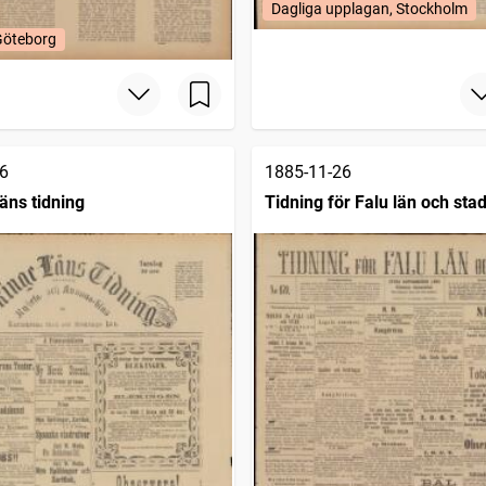
Dagliga upplagan, Stockholm
Göteborg
6
1885-11-26
äns tidning
Tidning för Falu län och sta