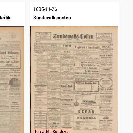
1885-11-26
kritik
Sundsvallsposten
[omärkt], Sundsvall