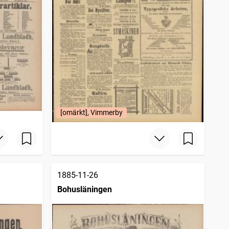
[omärkt], Vimmerby
1885-11-26
Bohusläningen