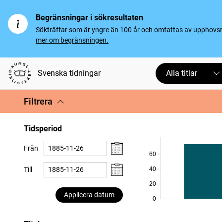
Begränsningar i sökresultaten
Sökträffar som är yngre än 100 år och omfattas av upphovsrät
mer om begränsningen.
Svenska tidningar
Alla titlar
Filtrera
Tidsperiod
Från
60
Till
40
20
Applicera datum
0