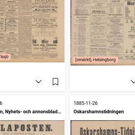
Växjö
[omärkt], Helsingborg
6
1885-11-26
n, Nyhets- och annonsblad
Oskarshamnstidningen
ne