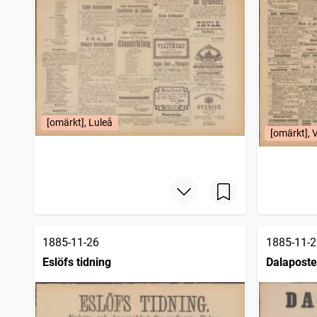
Helsingborgstidningen Skånes allehanda (1885), Daglig aftontidning
1
träffar
Oskarshamnstidningen
1
träffar
Skånska aftonbladet
1
träffar
Helsingborgs dagblad
1
träffar
Morgonstjernan, Kristlig och politisk tidning
1
träffar
Dalaposten, Nyhets- och annonsblad för Dalarne
1
träffar
Söderhamns tidning
1
träffar
Vestmanlands läns tidning
1
träffar
[omärkt], Luleå
Malmö allehanda (1827)
1
[omärkt], 
träffar
Malmberget, tidning för öfre Norrland
1
träffar
Kristinehamnstidningen
1
träffar
Wadstena läns tidning
1
träffar
Ystadsposten
1
träffar
1885-11-26
1885-11-2
Eslöfs tidning
Dalaposte
för Dalar