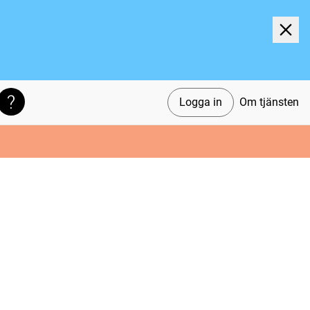
Logga in
Om tjänsten
Söktips