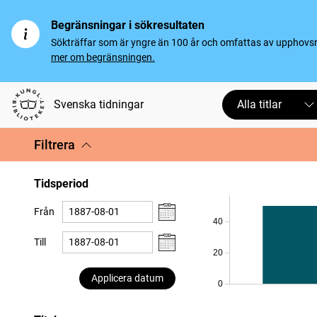
Begränsningar i sökresultaten
Sökträffar som är yngre än 100 år och omfattas av upphovsrät
mer om begränsningen.
Svenska tidningar
Alla titlar
Filtrera
Tidsperiod
Från
40
Till
20
Applicera datum
0