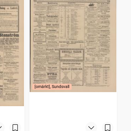
[omärkt], Sundsvall