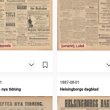
Uppsala
[omärkt], Luleå
1
1887-08-01
 nya tidning
Helsingborgs dagblad