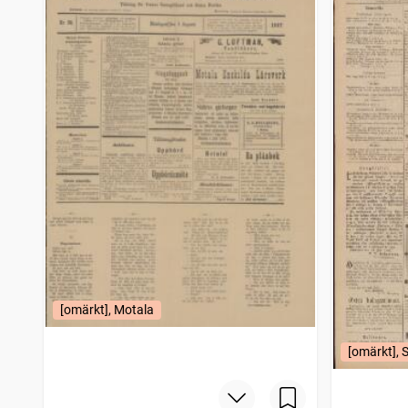
[omärkt], Motala
[omärkt], S