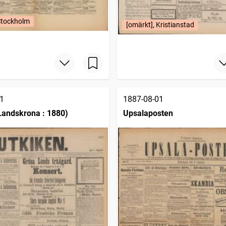
Stockholm
[omärkt], Kristianstad
1
1887-08-01
Landskrona : 1880)
Upsalaposten