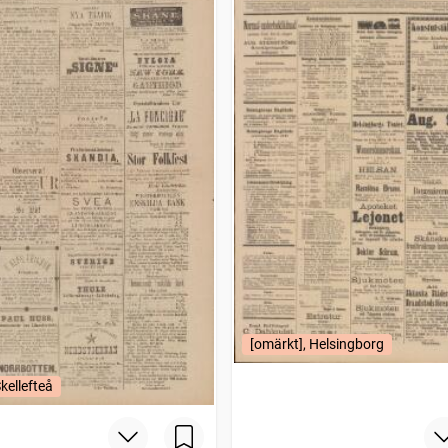
[omärkt], Helsingborg
kellefteå