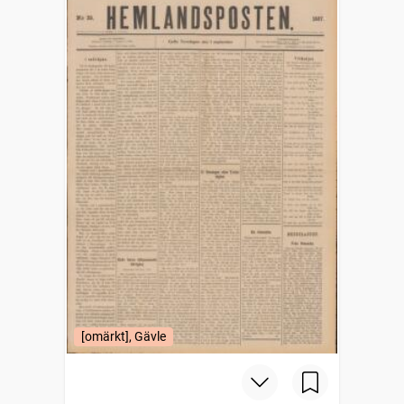
[omärkt], Gävle