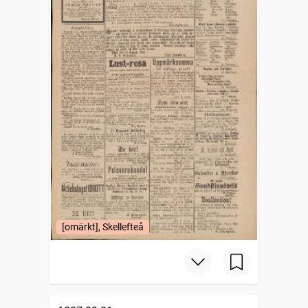
[omärkt], Skellefteå