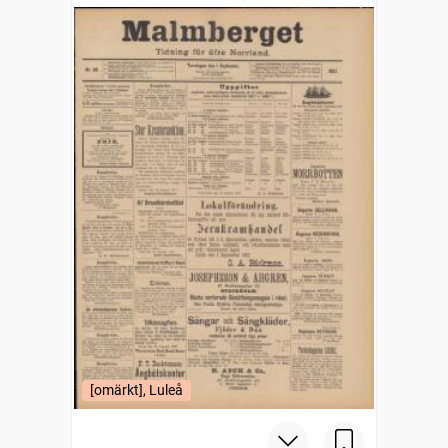
[omärkt], Luleå