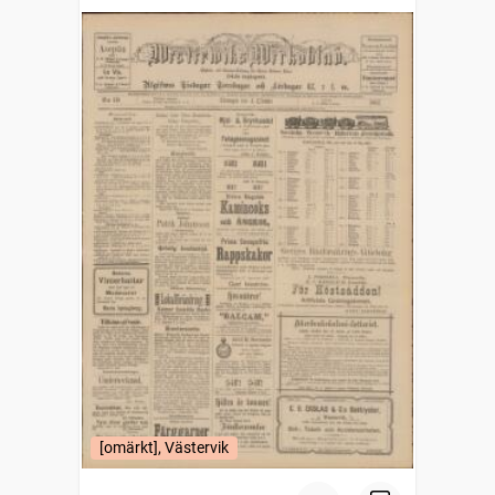
[omärkt], Västervik