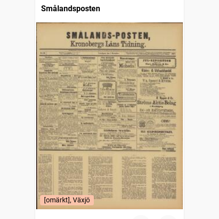
Smålandsposten
[omärkt], Växjö