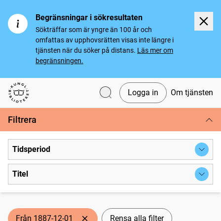
Begränsningar i sökresultaten
Sökträffar som är yngre än 100 år och
omfattas av upphovsrätten visas inte längre i
tjänsten när du söker på distans.
Läs mer om
begränsningen.
Logga in
Om tjänsten
Svenska tidningar
Filtrera
Tidsperiod
Titel
Från 1887-12-01
Rensa alla filter