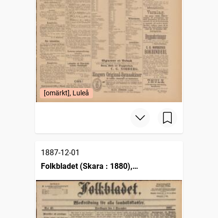
[omärkt], Luleå
1887-12-01
Folkbladet (Skara : 1880),
Weckotidning för alla samhällsklasser