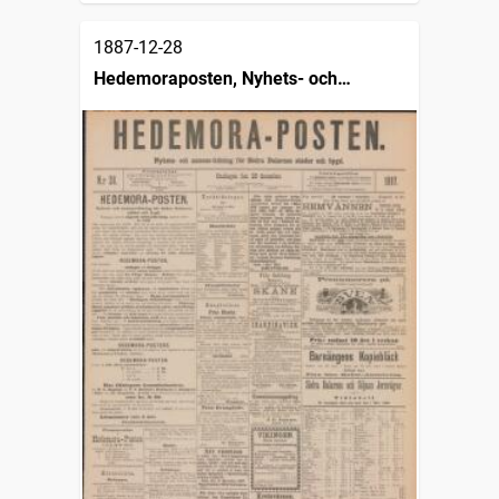
1887-12-28
Hedemoraposten, Nyhets- och
annonstidning för Södra Dalarnes
städer och bygd