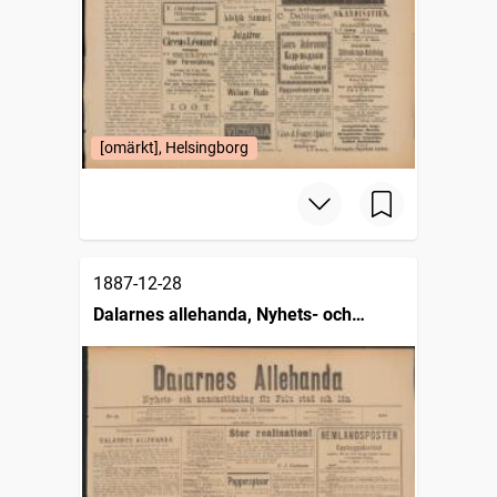
[omärkt], Helsingborg
1887-12-28
Dalarnes allehanda, Nyhets- och
annonstidning för Falu stad och län