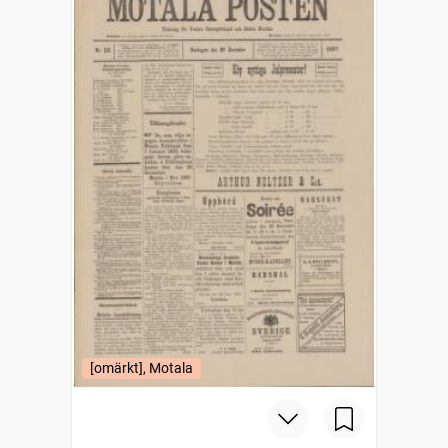
[omärkt], Motala