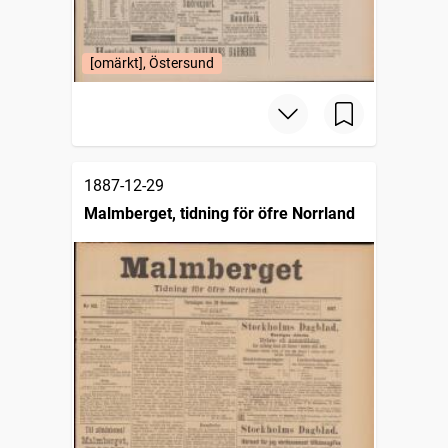
[omärkt], Östersund
1887-12-29
Malmberget, tidning för öfre Norrland