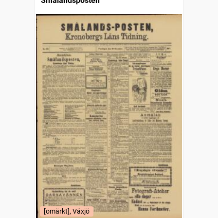
Smålandsposten
[omärkt], Växjö