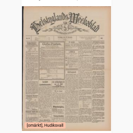
Hudiksvallspostens veckoupplaga
[omärkt], Hudiksvall