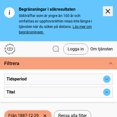
Begränsningar i sökresultaten
Sökträffar som är yngre än 100 år och
omfattas av upphovsrätten visas inte längre i
tjänsten när du söker på distans.
Läs mer om
begränsningen.
Logga in
Om tjänsten
Svenska tidningar
Filtrera
Tidsperiod
Titel
Från 1887-12-29
Rensa alla filter