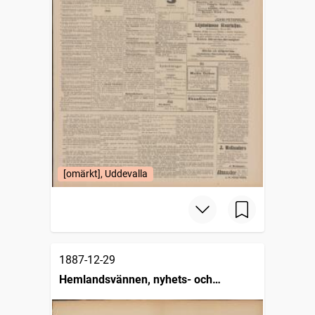
[omärkt], Uddevalla
1887-12-29
Hemlandsvännen, nyhets- och
missionsblad för svenska folket