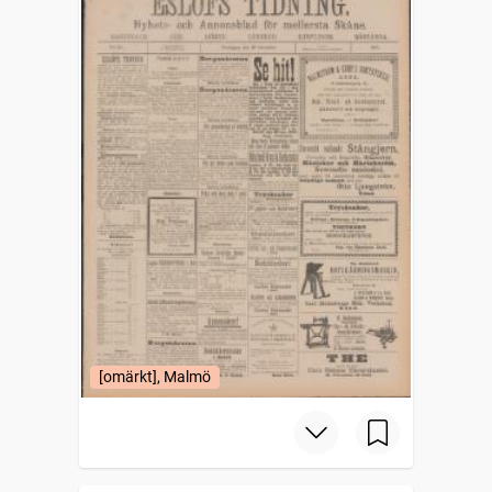
[omärkt], Malmö