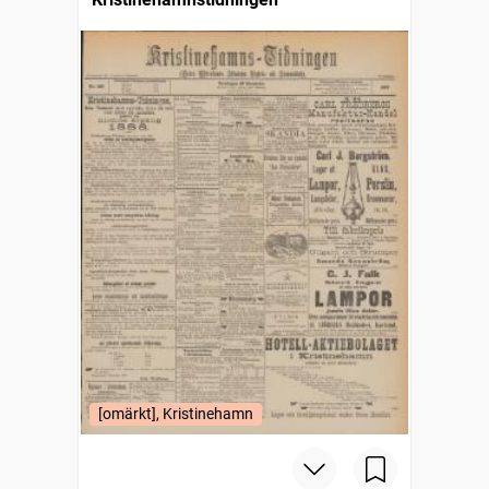
[omärkt], Kristinehamn