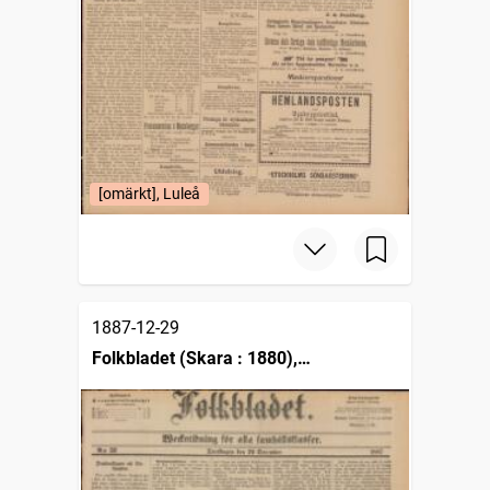
[omärkt], Luleå
1887-12-29
Folkbladet (Skara : 1880),
Weckotidning för alla samhällsklasser