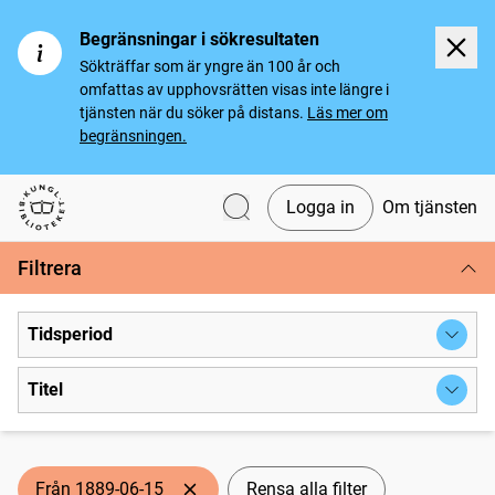
Begränsningar i sökresultaten
Sökträffar som är yngre än 100 år och
omfattas av upphovsrätten visas inte längre i
tjänsten när du söker på distans.
Läs mer om
begränsningen.
Logga in
Om tjänsten
Svenska tidningar
Filtrera
Tidsperiod
Titel
Från 1889-06-15
Rensa alla filter