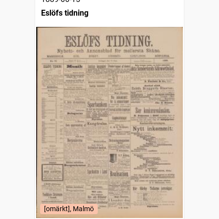
Eslöfs tidning
[omärkt], Malmö