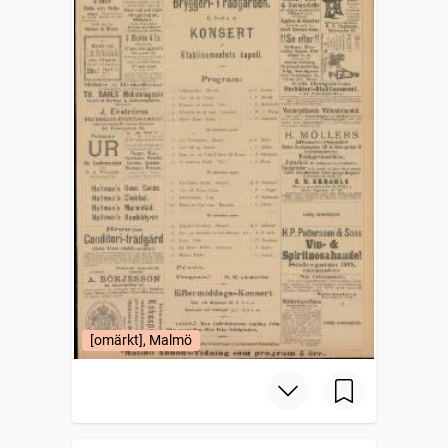
[omärkt], Malmö