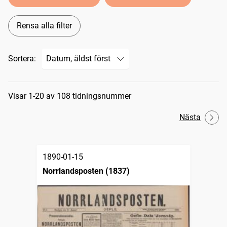
Rensa alla filter
Sortera:
Sökresultat
Visar 1-20 av 108 tidningsnummer
Nästa
1890-01-15
Norrlandsposten (1837)