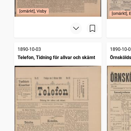
[omärkt], Visby
[omärkt], 
1890-10-03
1890-10-0
Telefon, Tidning för allvar och skämt
Örnskölds
1890)