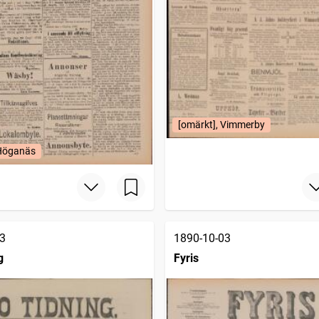
[omärkt], Vimmerby
 Höganäs
3
1890-10-03
g
Fyris