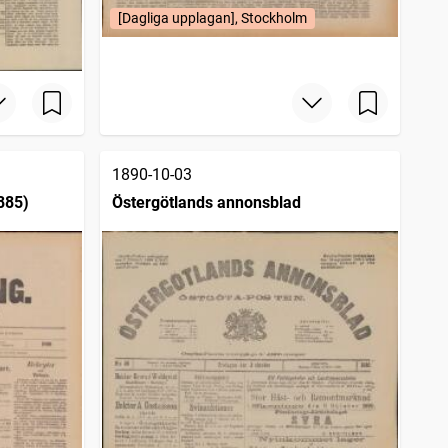
[Dagliga upplagan], Stockholm
1890-10-03
885)
Östergötlands annonsblad