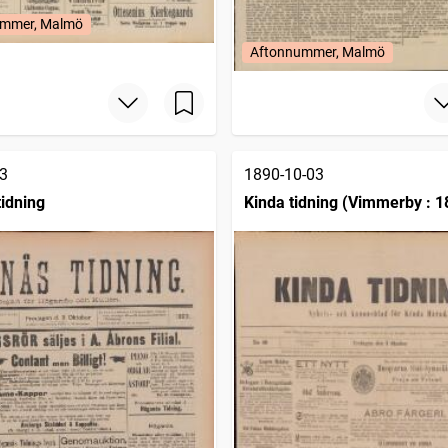
mmer, Malmö
Aftonnummer, Malmö
3
1890-10-03
idning
Kinda tidning (Vimmerby : 1