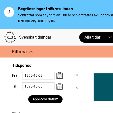
Begränsningar i sökresultaten
Sökträffar som är yngre än 100 år och omfattas av upphovsrät
mer om begränsningen.
Svenska tidningar
Alla titlar
Filtrera
Tidsperiod
100
Från
Till
50
Applicera datum
0