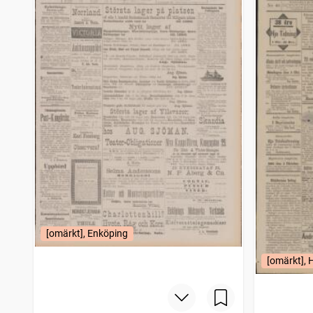
Lund
1
träffar
Ångaren
1
träffar
Westmanlands allehanda
1
träffar
Dagens nyheter
1
träffar
Ulricehamns tidning
1
träffar
Arbetet (1887)
1
träffar
Hudiksvalls allehanda
1
träffar
Tidning för Wenersborgs stad och län
1
träffar
Köpingsposten
1
träffar
Söderköpingsposten
1
träffar
Gotlands allehanda
1
träffar
Hallandsposten
1
träffar
Östergötlands annonsblad
1
träffar
Eskilstuna tidning (1867)
1
träffar
[omärkt], Enköping
Skånska aftonbladet
1
träffar
Vestergötlands nyheter
1
träffar
[omärkt], 
Helsingborgs dagblad
1
träffar
Gripen (Södertälje : 1880)
1
träffar
Utkiken (Landskrona : 1880)
1
träffar