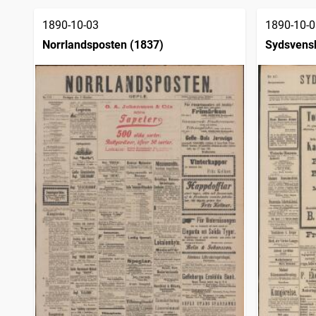
träffar
Gotlänningen
1
träffar
1890-10-03
1890-10-0
Höganäs tidning
1
träffar
Norrlandsposten (1837)
Sydsvens
Fyris
1
träffar
Fredsvännen, Månadsblad för freds- och skiljedomsföreningen i Sverige
1
träffar
Sundsvallsposten
1
träffar
Morgonbladet (Malmö : 1888), daglig tidning för Södra Sverige
1
träffar
Vårt land (Stockholm : 1886)
1
träffar
Norrbottens kuriren
1
träffar
Östra Westmanland
1
träffar
Dalarnes allehanda, Nyhets- och annonstidning för Falu stad och län
1
träffar
Blekingen (Karlskrona : 1885), Blekinge läns tidnings veckoupplaga
1
träffar
Stockholms läns tidning (1886)
1
träffar
Stockholmstidningen (1889)
1
träffar
Ljungbyposten (1878)
1
träffar
Kinda tidning (Vimmerby : 1885)
1
träffar
Norrköpings tidningar
1
träffar
Östgöta correspondenten
1
träffar
Jämtlandsposten
1
träffar
Örnsköldsviksposten
1
träffar