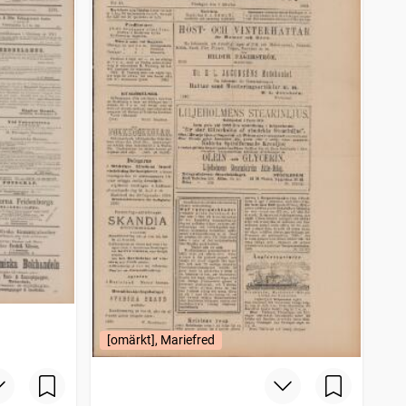
[omärkt], Mariefred