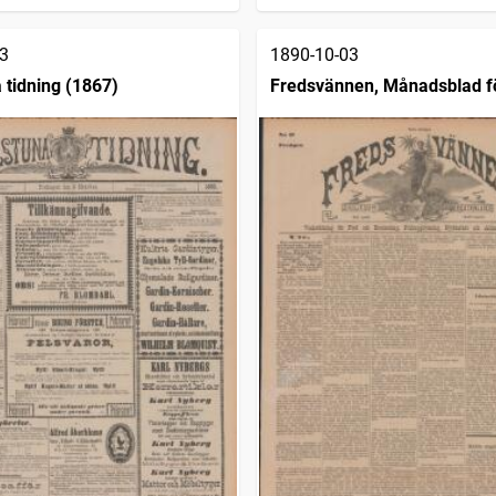
3
1890-10-03
 tidning (1867)
Fredsvännen, Månadsblad fö
och skiljedomsföreningen i 