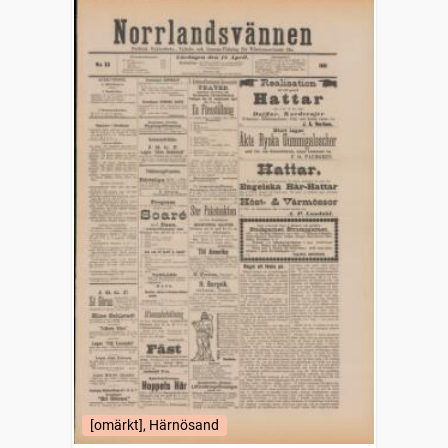
[omärkt], Härnösand