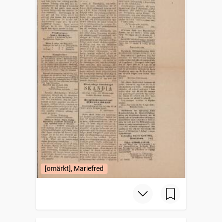
[omärkt], Mariefred