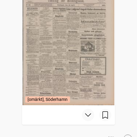
[omärkt], Söderhamn