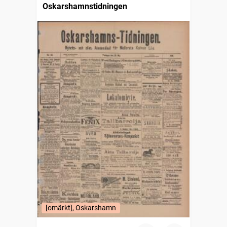
Oskarshamnstidningen
[omärkt], Oskarshamn