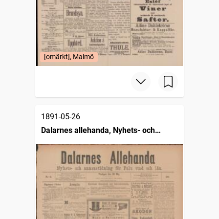
[omärkt], Malmö
1891-05-26
Dalarnes allehanda, Nyhets- och
annonstidning för Falu stad och län