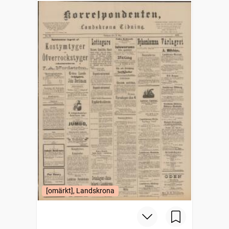
[omärkt], Landskrona