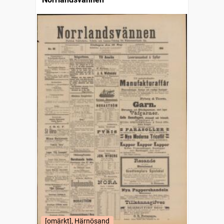
[omärkt], Härnösand