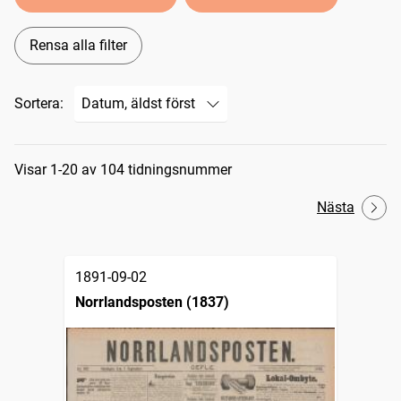
Rensa alla filter
Sortera:
Sökresultat
Visar 1-20 av 104 tidningsnummer
Nästa
1891-09-02
Norrlandsposten (1837)