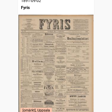
1891-09-02
Fyris
[omärkt], Uppsala