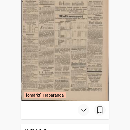
[omärkt], Haparanda