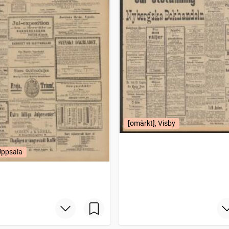
[omärkt], Visby
Uppsala