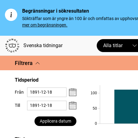
Begränsningar i sökresultaten
Sökträffar som är yngre än 100 år och omfattas av upphovsrät
mer om begränsningen.
Svenska tidningar
Alla titlar
Filtrera
Tidsperiod
Från
100
Till
50
Applicera datum
0