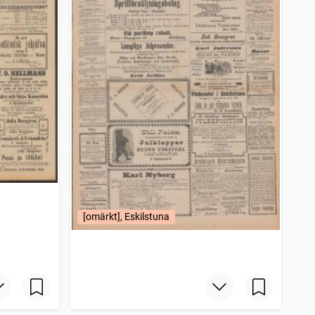
[omärkt], Eskilstuna