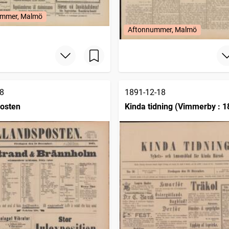
mmer, Malmö
Aftonnummer, Malmö
8
1891-12-18
osten
Kinda tidning (Vimmerby : 1