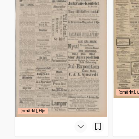
Tjusts tidning
1
träffar
Jönköpingsposten
1
träffar
Stockholms dagblad
1
träffar
Telefon, Tidning för allvar och skämt
1
träffar
Dalmasen, organ för äkta dalkarlar
1
träffar
Arboga tidning (1881)
1
träffar
Lund
1
träffar
Westmanlands allehanda
1
träffar
Ulricehamns tidning
1
träffar
Arbetet (1887)
1
träffar
Hudiksvalls allehanda
1
träffar
Tidning för Wenersborgs stad och län
1
träffar
Norrbottens allehanda
1
[omärkt], 
träffar
Söderköpingsposten
1
träffar
Gotlands allehanda
1
träffar
Hallandsposten
[omärkt], Hjo
1
träffar
Swenska weckotidningen facklan
1
träffar
Eskilstuna tidning (1867)
1
träffar
Skånska aftonbladet
1
träffar