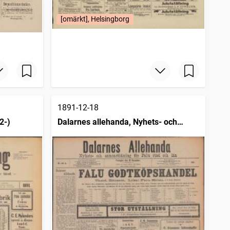
[omärkt], Helsingborg
1891-12-18
2-)
Dalarnes allehanda, Nyhets- och
annonstidning för Falu stad och län