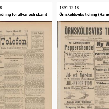
8
1891-12-18
idning för allvar och skämt
Örnsköldsviks tidning (Härn
1890)