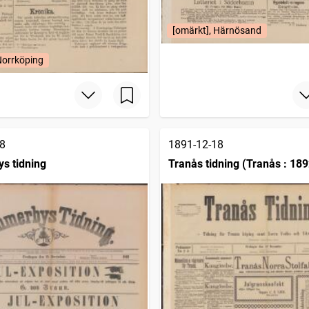
[omärkt], Härnösand
Norrköping
8
1891-12-18
s tidning
Tranås tidning (Tranås : 189