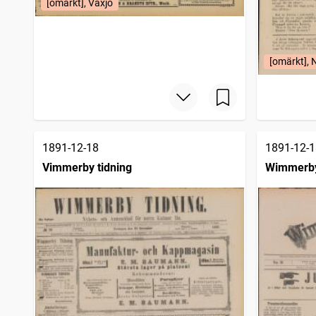
[omärkt], Växjö
[omärkt], 
1891-12-18
1891-12-1
Vimmerby tidning
Wimmerby