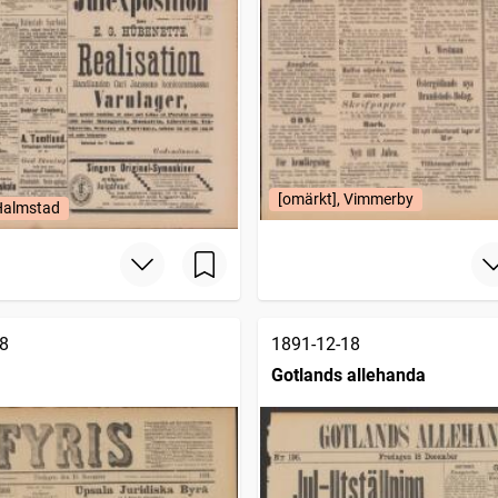
[omärkt], Vimmerby
 Halmstad
8
1891-12-18
Gotlands allehanda