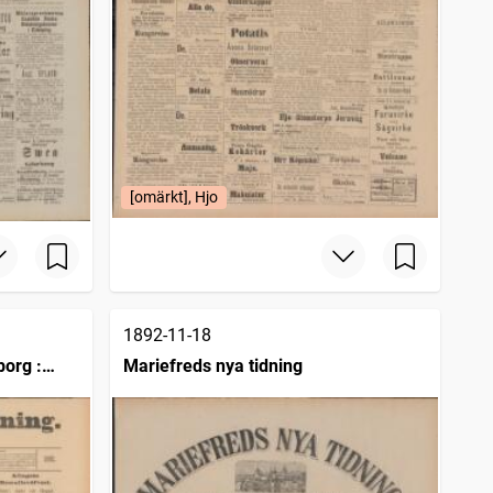
[omärkt], Hjo
1892-11-18
borg :
Mariefreds nya tidning