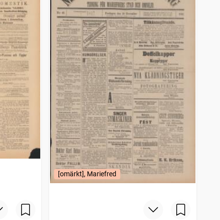
[omärkt], Mariefred