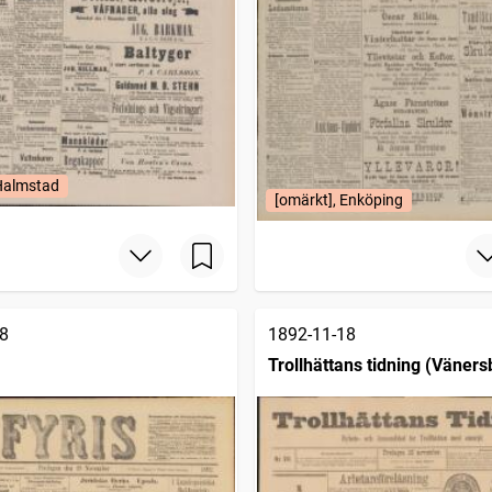
 Halmstad
[omärkt], Enköping
8
1892-11-18
Trollhättans tidning (Väners
1903)