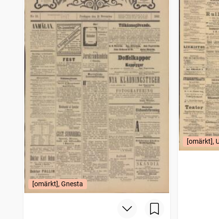
Västgöta korrespondenten Skövde tidning
1
träffar
Borlänge tidning
1
träffar
Wimmerbys tidning
1
träffar
Tjusts tidning
1
träffar
Nordsvenska dagbladet (Sundsvall : 1892)
1
träffar
Jönköpingsposten
1
träffar
Stockholms dagblad
1
träffar
Telefon, Tidning för allvar och skämt
1
träffar
Dalmasen, organ för äkta dalkarlar
1
träffar
Arvika allehanda
1
träffar
Gotlandsposten
1
träffar
Arboga tidning (1881)
1
träffar
Lund
[omärkt], 
1
träffar
Ångaren
1
träffar
Westmanlands allehanda
1
träffar
Dagens nyheter
1
träffar
[omärkt], Gnesta
Ulricehamns tidning
1
träffar
Arbetet (1887)
1
träffar
Hudiksvalls allehanda
1
träffar