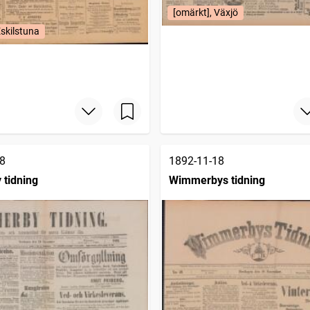
[omärkt], Växjö
Eskilstuna
8
1892-11-18
tidning
Wimmerbys tidning