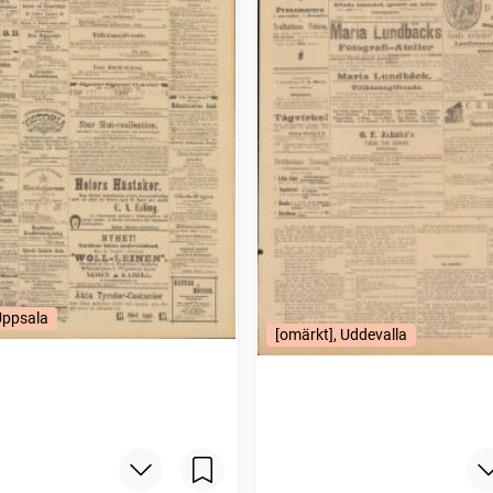
Uppsala
[omärkt], Uddevalla