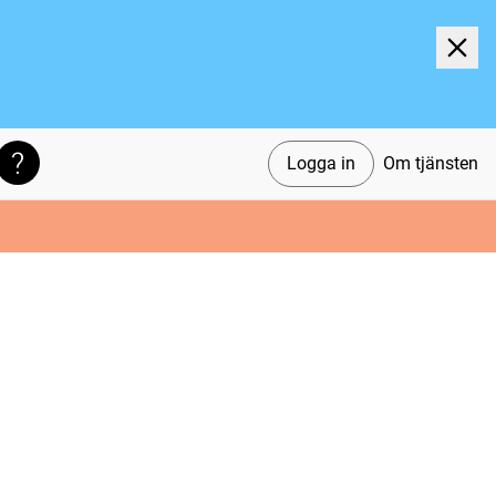
Logga in
Om tjänsten
Söktips