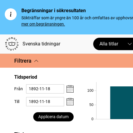
Begränsningar i sökresultaten
Sökträffar som är yngre än 100 år och omfattas av upphovsrät
mer om begränsningen.
Svenska tidningar
Alla titlar
Filtrera
Tidsperiod
Från
100
Till
50
Applicera datum
0