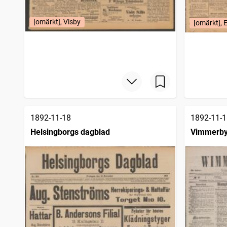
[omärkt], Visby
[omärkt], 
1892-11-18
1892-11-1
Helsingborgs dagblad
Vimmerby 