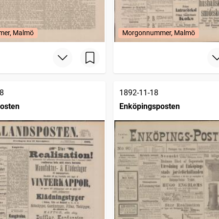
mer, Malmö
Morgonnummer, Malmö
8
1892-11-18
osten
Enköpingsposten