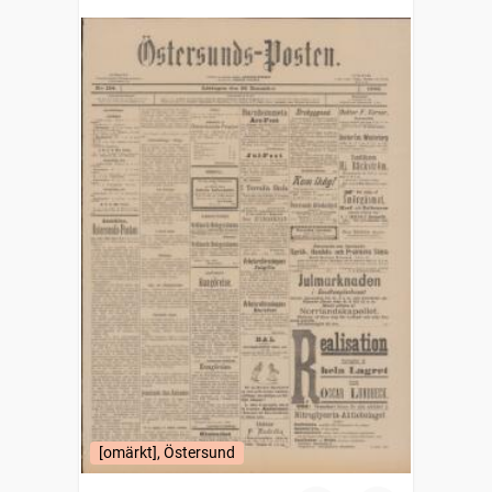
[omärkt], Östersund