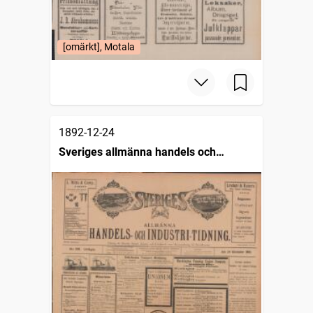
[omärkt], Motala
1892-12-24
Sveriges allmänna handels och
industritidning (Malmö : 1890)