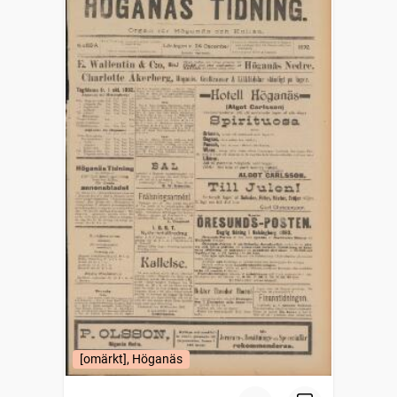
[omärkt], Höganäs