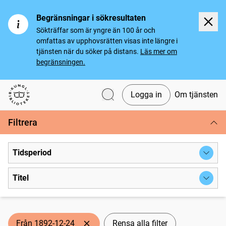
Begränsningar i sökresultaten
Sökträffar som är yngre än 100 år och
omfattas av upphovsrätten visas inte längre i
tjänsten när du söker på distans.
Läs mer om
begränsningen.
Logga in
Om tjänsten
Svenska tidningar
Filtrera
Tidsperiod
Titel
Från 1892-12-24
Rensa alla filter