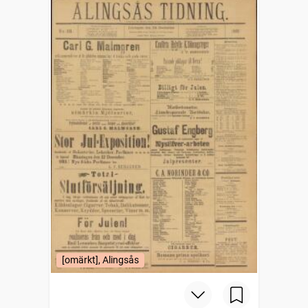
[omärkt], Alingsås